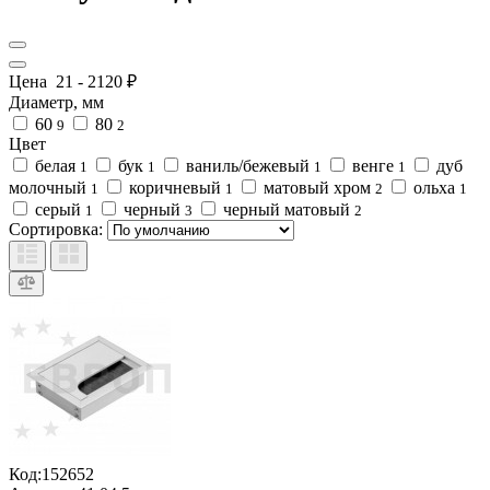
Цена
21
-
2120
₽
Диаметр, мм
60
80
9
2
Цвет
белая
бук
ваниль/бежевый
венге
дуб
1
1
1
1
молочный
коричневый
матовый хром
ольха
1
1
2
1
серый
черный
черный матовый
1
3
2
Сортировка:
Код:
152652