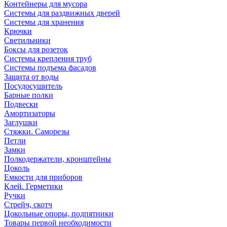
Контейнеры для мусора
Системы для раздвижных дверей
Системы для хранения
Крючки
Светильники
Боксы для розеток
Системы крепления труб
Системы подъема фасадов
Защита от воды
Посудосушитель
Барные полки
Подвески
Амортизаторы
Заглушки
Стяжки. Саморезы
Петли
Замки
Полкодержатели, кронштейны
Цоколь
Емкости для приборов
Клей. Герметики
Ручки
Стрейч, скотч
Цокольные опоры, подпятники
Товары первой необходимости