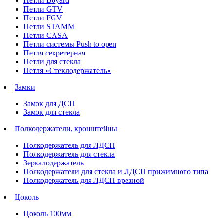
Петли Boyard
Петли GTV
Петли FGV
Петли STAMM
Петли CASA
Петли системы Push to open
Петля секретерная
Петли для стекла
Петля «Стеклодержатель»
Замки
Замок для ДСП
Замок для стекла
Полкодержатели, кронштейны
Полкодержатель для ЛДСП
Полкодержатель для стекла
Зеркалодержатель
Полкодержатели для стекла и ЛДСП прижимного типа
Полкодержатель для ЛДСП врезной
Цоколь
Цоколь 100мм