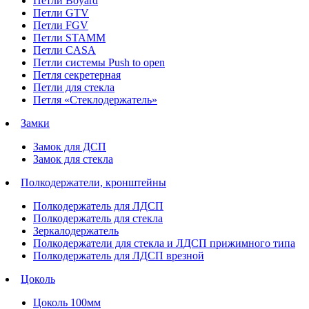
Петли Boyard
Петли GTV
Петли FGV
Петли STAMM
Петли CASA
Петли системы Push to open
Петля секретерная
Петли для стекла
Петля «Стеклодержатель»
Замки
Замок для ДСП
Замок для стекла
Полкодержатели, кронштейны
Полкодержатель для ЛДСП
Полкодержатель для стекла
Зеркалодержатель
Полкодержатели для стекла и ЛДСП прижимного типа
Полкодержатель для ЛДСП врезной
Цоколь
Цоколь 100мм