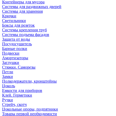
Контейнеры для мусора
Системы для раздвижных дверей
Системы для хранения
Крючки
Светильники
Боксы для розеток
Системы крепления труб
Системы подъема фасадов
Защита от воды
Посудосушитель
Барные полки
Подвески
Амортизаторы
Заглушки
Стяжки. Саморезы
Петли
Замки
Полкодержатели, кронштейны
Цоколь
Емкости для приборов
Клей. Герметики
Ручки
Стрейч, скотч
Цокольные опоры, подпятники
Товары первой необходимости