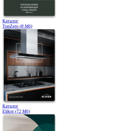
Каталог
TopZero
(8 Мб)
Каталог
Elikor
(72 Мб)