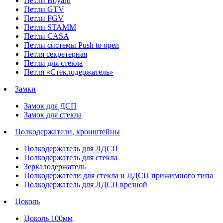
Петли Boyard
Петли GTV
Петли FGV
Петли STAMM
Петли CASA
Петли системы Push to open
Петля секретерная
Петли для стекла
Петля «Стеклодержатель»
Замки
Замок для ДСП
Замок для стекла
Полкодержатели, кронштейны
Полкодержатель для ЛДСП
Полкодержатель для стекла
Зеркалодержатель
Полкодержатели для стекла и ЛДСП прижимного типа
Полкодержатель для ЛДСП врезной
Цоколь
Цоколь 100мм