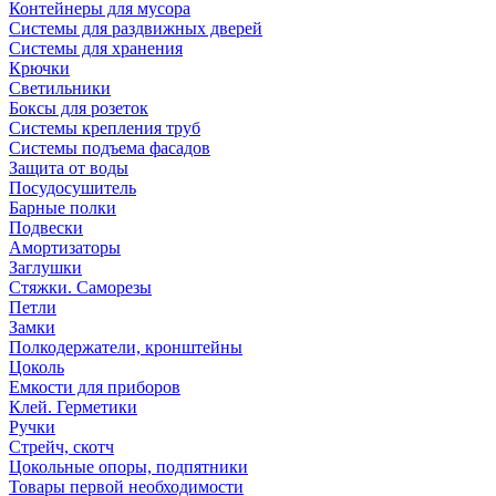
Контейнеры для мусора
Системы для раздвижных дверей
Системы для хранения
Крючки
Светильники
Боксы для розеток
Системы крепления труб
Системы подъема фасадов
Защита от воды
Посудосушитель
Барные полки
Подвески
Амортизаторы
Заглушки
Стяжки. Саморезы
Петли
Замки
Полкодержатели, кронштейны
Цоколь
Емкости для приборов
Клей. Герметики
Ручки
Стрейч, скотч
Цокольные опоры, подпятники
Товары первой необходимости