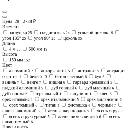
Цена
28
-
2738
₽
Элемент
заглушка
соединитель
угловой цоколь
25
24
19
угол 135°
угол 90°
цоколь
25
25
35
Длина
4 м
600 мм
35
19
Высота
150 мм
152
Цвет
алюминий
анкор арктик
антрацит
антрацит
2
5
5
софт тач
белый
бетон светлый
бук
1
13
6
6
ваниль
венге
вишня
гарвард кремовый
7
7
6
5
гладкий алюминий
дуб горный
дуб млечный
5
6
6
дуб сонома
зеркальный
капучино
клен
6
1
1
6
орех итальянс
орех итальянский
орех миланский
1
5
6
орех темный
титан
фисташка
чёрный
6
1
4
7
шлиф. алюминий
ясень анкор нордик
ясень струк
6
5
1
ясень структурный
ясень шимо светлый
ясень
5
6
шимо темный
6
Поверхность