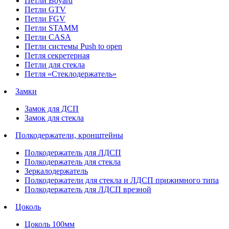
Петли Boyard
Петли GTV
Петли FGV
Петли STAMM
Петли CASA
Петли системы Push to open
Петля секретерная
Петли для стекла
Петля «Стеклодержатель»
Замки
Замок для ДСП
Замок для стекла
Полкодержатели, кронштейны
Полкодержатель для ЛДСП
Полкодержатель для стекла
Зеркалодержатель
Полкодержатели для стекла и ЛДСП прижимного типа
Полкодержатель для ЛДСП врезной
Цоколь
Цоколь 100мм