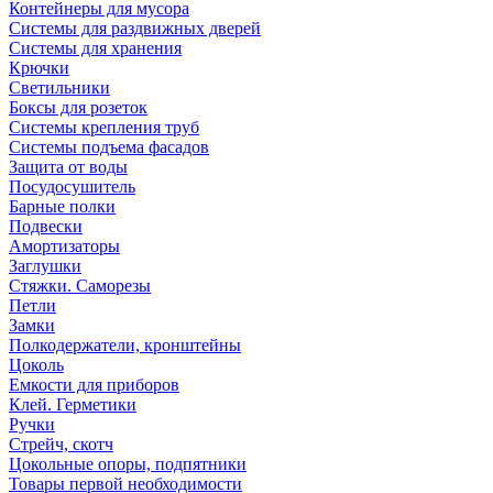
Контейнеры для мусора
Системы для раздвижных дверей
Системы для хранения
Крючки
Светильники
Боксы для розеток
Системы крепления труб
Системы подъема фасадов
Защита от воды
Посудосушитель
Барные полки
Подвески
Амортизаторы
Заглушки
Стяжки. Саморезы
Петли
Замки
Полкодержатели, кронштейны
Цоколь
Емкости для приборов
Клей. Герметики
Ручки
Стрейч, скотч
Цокольные опоры, подпятники
Товары первой необходимости