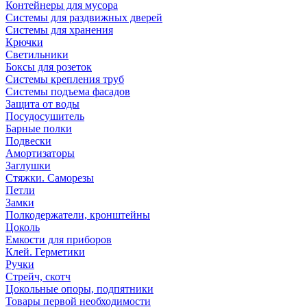
Контейнеры для мусора
Системы для раздвижных дверей
Системы для хранения
Крючки
Светильники
Боксы для розеток
Системы крепления труб
Системы подъема фасадов
Защита от воды
Посудосушитель
Барные полки
Подвески
Амортизаторы
Заглушки
Стяжки. Саморезы
Петли
Замки
Полкодержатели, кронштейны
Цоколь
Емкости для приборов
Клей. Герметики
Ручки
Стрейч, скотч
Цокольные опоры, подпятники
Товары первой необходимости