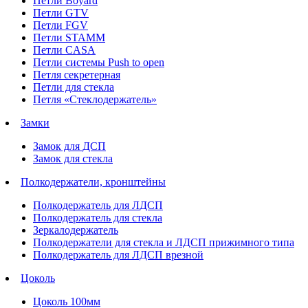
Петли Boyard
Петли GTV
Петли FGV
Петли STAMM
Петли CASA
Петли системы Push to open
Петля секретерная
Петли для стекла
Петля «Стеклодержатель»
Замки
Замок для ДСП
Замок для стекла
Полкодержатели, кронштейны
Полкодержатель для ЛДСП
Полкодержатель для стекла
Зеркалодержатель
Полкодержатели для стекла и ЛДСП прижимного типа
Полкодержатель для ЛДСП врезной
Цоколь
Цоколь 100мм