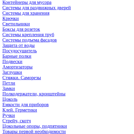
Контейнеры для мусора
Системы для раздвижных дверей
Системы для хранения
Крючки
Светильники
Боксы для розеток
Системы крепления труб
Системы подъема фасадов
Защита от воды
Посудосушитель
Барные полки
Подвески
Амортизаторы
Заглушки
Стяжки. Саморезы
Петли
Замки
Полкодержатели, кронштейны
Цоколь
Емкости для приборов
Клей. Герметики
Ручки
Стрейч, скотч
Цокольные опоры, подпятники
Товары первой необходимости