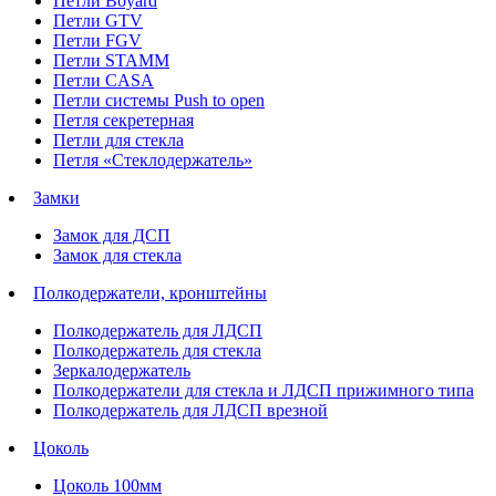
Петли Boyard
Петли GTV
Петли FGV
Петли STAMM
Петли CASA
Петли системы Push to open
Петля секретерная
Петли для стекла
Петля «Стеклодержатель»
Замки
Замок для ДСП
Замок для стекла
Полкодержатели, кронштейны
Полкодержатель для ЛДСП
Полкодержатель для стекла
Зеркалодержатель
Полкодержатели для стекла и ЛДСП прижимного типа
Полкодержатель для ЛДСП врезной
Цоколь
Цоколь 100мм