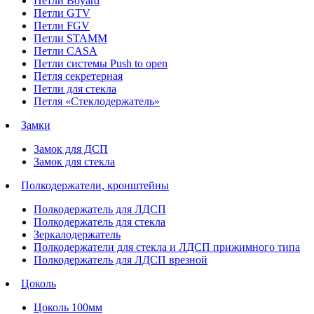
Петли Boyard
Петли GTV
Петли FGV
Петли STAMM
Петли CASA
Петли системы Push to open
Петля секретерная
Петли для стекла
Петля «Стеклодержатель»
Замки
Замок для ДСП
Замок для стекла
Полкодержатели, кронштейны
Полкодержатель для ЛДСП
Полкодержатель для стекла
Зеркалодержатель
Полкодержатели для стекла и ЛДСП прижимного типа
Полкодержатель для ЛДСП врезной
Цоколь
Цоколь 100мм