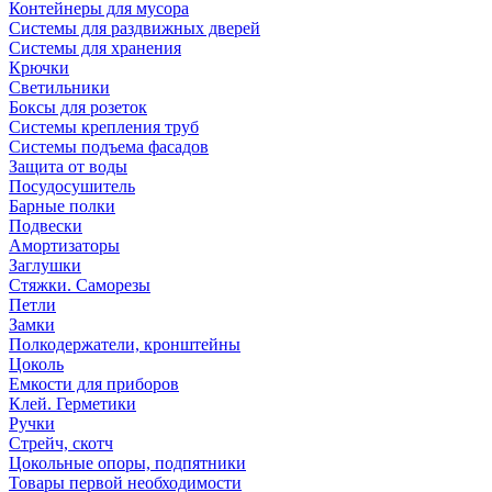
Контейнеры для мусора
Системы для раздвижных дверей
Системы для хранения
Крючки
Светильники
Боксы для розеток
Системы крепления труб
Системы подъема фасадов
Защита от воды
Посудосушитель
Барные полки
Подвески
Амортизаторы
Заглушки
Стяжки. Саморезы
Петли
Замки
Полкодержатели, кронштейны
Цоколь
Емкости для приборов
Клей. Герметики
Ручки
Стрейч, скотч
Цокольные опоры, подпятники
Товары первой необходимости