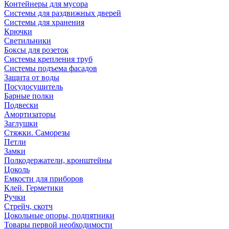
Контейнеры для мусора
Системы для раздвижных дверей
Системы для хранения
Крючки
Светильники
Боксы для розеток
Системы крепления труб
Системы подъема фасадов
Защита от воды
Посудосушитель
Барные полки
Подвески
Амортизаторы
Заглушки
Стяжки. Саморезы
Петли
Замки
Полкодержатели, кронштейны
Цоколь
Емкости для приборов
Клей. Герметики
Ручки
Стрейч, скотч
Цокольные опоры, подпятники
Товары первой необходимости