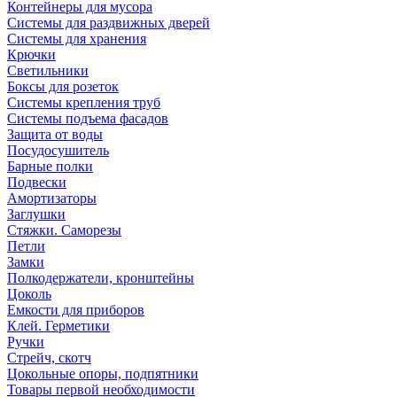
Контейнеры для мусора
Системы для раздвижных дверей
Системы для хранения
Крючки
Светильники
Боксы для розеток
Системы крепления труб
Системы подъема фасадов
Защита от воды
Посудосушитель
Барные полки
Подвески
Амортизаторы
Заглушки
Стяжки. Саморезы
Петли
Замки
Полкодержатели, кронштейны
Цоколь
Емкости для приборов
Клей. Герметики
Ручки
Стрейч, скотч
Цокольные опоры, подпятники
Товары первой необходимости