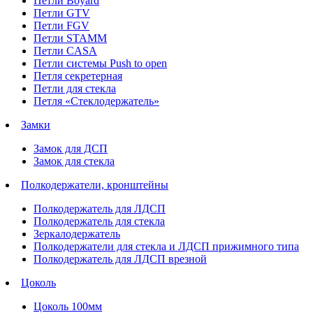
Петли Boyard
Петли GTV
Петли FGV
Петли STAMM
Петли CASA
Петли системы Push to open
Петля секретерная
Петли для стекла
Петля «Стеклодержатель»
Замки
Замок для ДСП
Замок для стекла
Полкодержатели, кронштейны
Полкодержатель для ЛДСП
Полкодержатель для стекла
Зеркалодержатель
Полкодержатели для стекла и ЛДСП прижимного типа
Полкодержатель для ЛДСП врезной
Цоколь
Цоколь 100мм