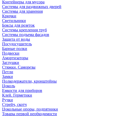
Контейнеры для мусора
Системы для раздвижных дверей
Системы для хранения
Крючки
Светильники
Боксы для розеток
Системы крепления труб
Системы подъема фасадов
Защита от воды
Посудосушитель
Барные полки
Подвески
Амортизаторы
Заглушки
Стяжки. Саморезы
Петли
Замки
Полкодержатели, кронштейны
Цоколь
Емкости для приборов
Клей. Герметики
Ручки
Стрейч, скотч
Цокольные опоры, подпятники
Товары первой необходимости