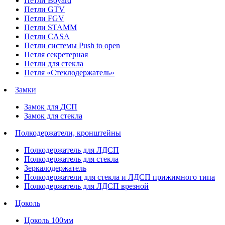
Петли Boyard
Петли GTV
Петли FGV
Петли STAMM
Петли CASA
Петли системы Push to open
Петля секретерная
Петли для стекла
Петля «Стеклодержатель»
Замки
Замок для ДСП
Замок для стекла
Полкодержатели, кронштейны
Полкодержатель для ЛДСП
Полкодержатель для стекла
Зеркалодержатель
Полкодержатели для стекла и ЛДСП прижимного типа
Полкодержатель для ЛДСП врезной
Цоколь
Цоколь 100мм