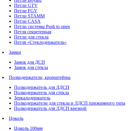
Петли Boyard
Петли GTV
Петли FGV
Петли STAMM
Петли CASA
Петли системы Push to open
Петля секретерная
Петли для стекла
Петля «Стеклодержатель»
Замки
Замок для ДСП
Замок для стекла
Полкодержатели, кронштейны
Полкодержатель для ЛДСП
Полкодержатель для стекла
Зеркалодержатель
Полкодержатели для стекла и ЛДСП прижимного типа
Полкодержатель для ЛДСП врезной
Цоколь
Цоколь 100мм