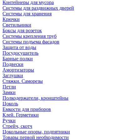
Контейнеры для мусора
Системы для раздвижных дверей
Системы для хранения
Крючки
Светильники
Боксы для розеток
Системы крепления труб
Системы подъема фасадов
Защита от воды
Посудосушитель
Барные полки
Подвески
Амортизаторы
Заглушки
Стяжки. Саморезы
Петли
Замки
Полкодержатели, кронштейны
Цоколь
Емкости для приборов
Клей. Герметики
Ручки
Стрейч, скотч
Цокольные опоры, подпятники
Товары первой необходимости