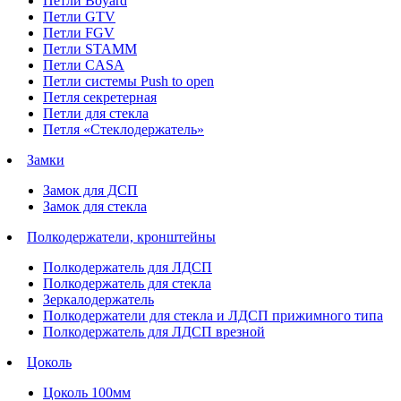
Петли Boyard
Петли GTV
Петли FGV
Петли STAMM
Петли CASA
Петли системы Push to open
Петля секретерная
Петли для стекла
Петля «Стеклодержатель»
Замки
Замок для ДСП
Замок для стекла
Полкодержатели, кронштейны
Полкодержатель для ЛДСП
Полкодержатель для стекла
Зеркалодержатель
Полкодержатели для стекла и ЛДСП прижимного типа
Полкодержатель для ЛДСП врезной
Цоколь
Цоколь 100мм