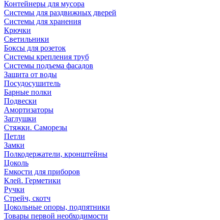
Контейнеры для мусора
Системы для раздвижных дверей
Системы для хранения
Крючки
Светильники
Боксы для розеток
Системы крепления труб
Системы подъема фасадов
Защита от воды
Посудосушитель
Барные полки
Подвески
Амортизаторы
Заглушки
Стяжки. Саморезы
Петли
Замки
Полкодержатели, кронштейны
Цоколь
Емкости для приборов
Клей. Герметики
Ручки
Стрейч, скотч
Цокольные опоры, подпятники
Товары первой необходимости