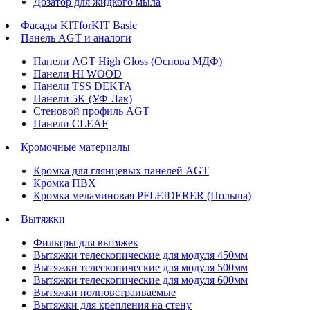
Дозатор для жидкого мыла
Фасады KITforKIT Basic
Панель AGT и аналоги
Панели AGT High Gloss (Основа МДФ)
Панели HI WOOD
Панели TSS DEKTA
Панели 5K (УФ Лак)
Стеновой профиль AGT
Панели CLEAF
Кромочные материалы
Кромка для глянцевых панелей AGT
Кромка ПВХ
Кромка меламиновая PFLEIDERER (Польша)
Вытяжки
Фильтры для вытяжек
Вытяжки телескопические для модуля 450мм
Вытяжки телескопические для модуля 500мм
Вытяжки телескопические для модуля 600мм
Вытяжки полновстраиваемые
Вытяжки для крепления на стену