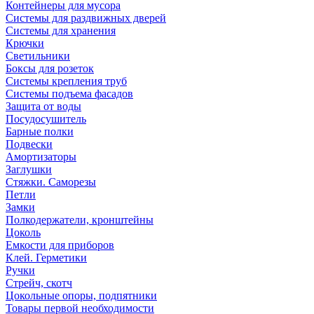
Контейнеры для мусора
Системы для раздвижных дверей
Системы для хранения
Крючки
Светильники
Боксы для розеток
Системы крепления труб
Системы подъема фасадов
Защита от воды
Посудосушитель
Барные полки
Подвески
Амортизаторы
Заглушки
Стяжки. Саморезы
Петли
Замки
Полкодержатели, кронштейны
Цоколь
Емкости для приборов
Клей. Герметики
Ручки
Стрейч, скотч
Цокольные опоры, подпятники
Товары первой необходимости