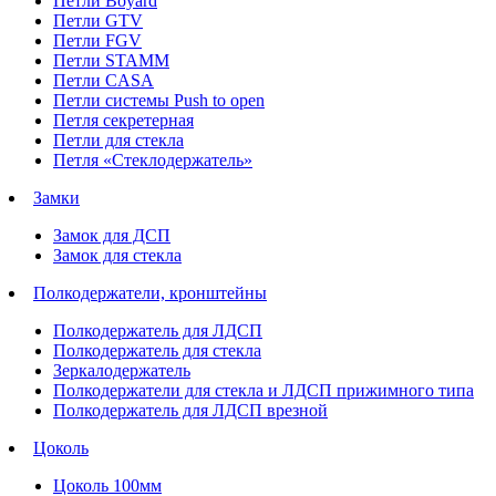
Петли Boyard
Петли GTV
Петли FGV
Петли STAMM
Петли CASA
Петли системы Push to open
Петля секретерная
Петли для стекла
Петля «Стеклодержатель»
Замки
Замок для ДСП
Замок для стекла
Полкодержатели, кронштейны
Полкодержатель для ЛДСП
Полкодержатель для стекла
Зеркалодержатель
Полкодержатели для стекла и ЛДСП прижимного типа
Полкодержатель для ЛДСП врезной
Цоколь
Цоколь 100мм