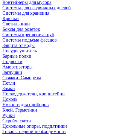
Контейнеры для мусора
Системы для раздвижных дверей
Системы для хранения
Крючки
Светильники
Боксы для розеток
Системы крепления труб
Системы подъема фасадов
Защита от воды
Посудосушитель
Барные полки
Подвески
Амортизаторы
Заглушки
Стяжки. Саморезы
Петли
Замки
Полкодержатели, кронштейны
Цоколь
Емкости для приборов
Клей. Герметики
Ручки
Стрейч, скотч
Цокольные опоры, подпятники
Товары первой необходимости