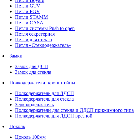
Петли Boyard
Петли GTV
Петли FGV
Петли STAMM
Петли CASA
Петли системы Push to open
Петля секретерная
Петли для стекла
Петля «Стеклодержатель»
Замки
Замок для ДСП
Замок для стекла
Полкодержатели, кронштейны
Полкодержатель для ЛДСП
Полкодержатель для стекла
Зеркалодержатель
Полкодержатели для стекла и ЛДСП прижимного типа
Полкодержатель для ЛДСП врезной
Цоколь
Цоколь 100мм