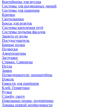
Контейнеры для мусора
Системы для раздвижных дверей
Системы для хранения
Крючки
Светильники
Боксы для розеток
Системы крепления труб
Системы подъема фасадов
Защита от воды
Посудосушитель
Барные полки
Подвески
Амортизаторы
Заглушки
Стяжки. Саморезы
Петли
Замки
Полкодержатели, кронштейны
Цоколь
Емкости для приборов
Клей. Герметики
Ручки
Стрейч, скотч
Цокольные опоры, подпятники
Товары первой необходимости