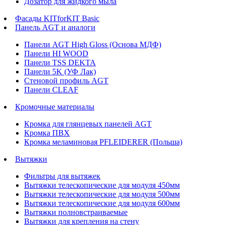
Дозатор для жидкого мыла
Фасады KITforKIT Basic
Панель AGT и аналоги
Панели AGT High Gloss (Основа МДФ)
Панели HI WOOD
Панели TSS DEKTA
Панели 5K (УФ Лак)
Стеновой профиль AGT
Панели CLEAF
Кромочные материалы
Кромка для глянцевых панелей AGT
Кромка ПВХ
Кромка меламиновая PFLEIDERER (Польша)
Вытяжки
Фильтры для вытяжек
Вытяжки телескопические для модуля 450мм
Вытяжки телескопические для модуля 500мм
Вытяжки телескопические для модуля 600мм
Вытяжки полновстраиваемые
Вытяжки для крепления на стену