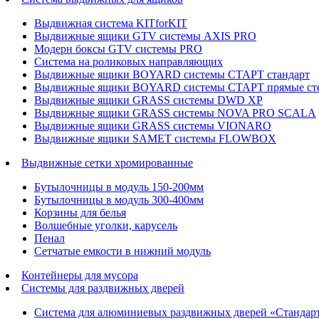
Выдвижная система KITforKIT
Выдвижные ящики GTV системы AXIS PRO
Модерн боксы GTV системы PRO
Система на роликовых направляющих
Выдвижные ящики BOYARD системы СТАРТ стандарт
Выдвижные ящики BOYARD системы СТАРТ прямые ст
Выдвижные ящики GRASS системы DWD XP
Выдвижные ящики GRASS системы NOVA PRO SCALA
Выдвижные ящики GRASS системы VIONARO
Выдвижные ящики SAMET системы FLOWBOX
Выдвижные сетки хромированные
Бутылочницы в модуль 150-200мм
Бутылочницы в модуль 300-400мм
Корзины для белья
Волшебные уголки, карусель
Пенал
Cетчатые емкости в нижний модуль
Контейнеры для мусора
Системы для раздвижных дверей
Система для алюминиевых раздвижных дверей «Стандар