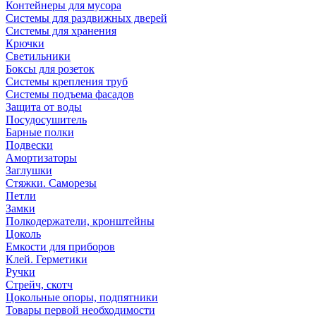
Контейнеры для мусора
Системы для раздвижных дверей
Системы для хранения
Крючки
Светильники
Боксы для розеток
Системы крепления труб
Системы подъема фасадов
Защита от воды
Посудосушитель
Барные полки
Подвески
Амортизаторы
Заглушки
Стяжки. Саморезы
Петли
Замки
Полкодержатели, кронштейны
Цоколь
Емкости для приборов
Клей. Герметики
Ручки
Стрейч, скотч
Цокольные опоры, подпятники
Товары первой необходимости