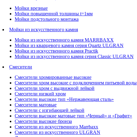
Мойки врезные
Мойки повышенной толщины t=1мм
Мойки подстольного монтажа
Мойки из искусственного камня
Мойки из искусственного камня MARRBAXX
Мойки из кварцевого камня серия Quartz ULGRAN
Мойки из искусственного камня Practik
Мойки из искусственного камня серия Classic ULGRAN
Смесители
Смесители хромированные высокие
Смесители хром высокие с подключением питьевой воды
Смесители хром с выдвижной лейкой
Смесители низкий хром
Смесители высокие тип «Нержавеющая сталь»
Смесители матовые
Смесители с изгибающей лейкой
Смесители высокие матовые тип «Черный» и «Графит»
Смесители высокие бронза
Смесители из искусственного Marrbaxx
Смесители из искусственного ULGRAN