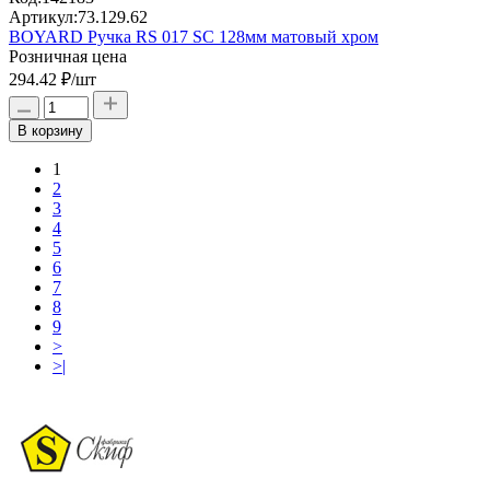
Артикул:
73.129.62
BOYARD Ручка RS 017 SC 128мм матовый хром
Розничная цена
294.42 ₽
/шт
В корзину
1
2
3
4
5
6
7
8
9
>
>|