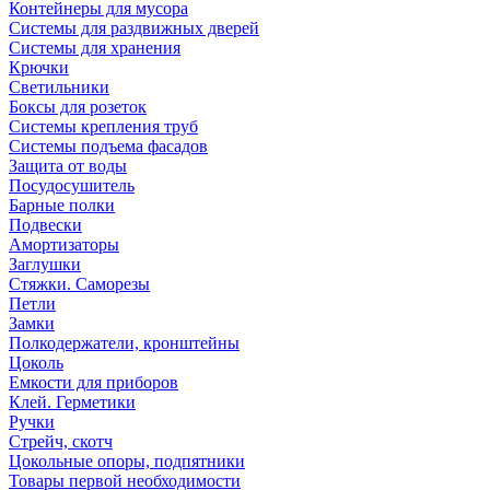
Контейнеры для мусора
Системы для раздвижных дверей
Системы для хранения
Крючки
Светильники
Боксы для розеток
Системы крепления труб
Системы подъема фасадов
Защита от воды
Посудосушитель
Барные полки
Подвески
Амортизаторы
Заглушки
Стяжки. Саморезы
Петли
Замки
Полкодержатели, кронштейны
Цоколь
Емкости для приборов
Клей. Герметики
Ручки
Стрейч, скотч
Цокольные опоры, подпятники
Товары первой необходимости