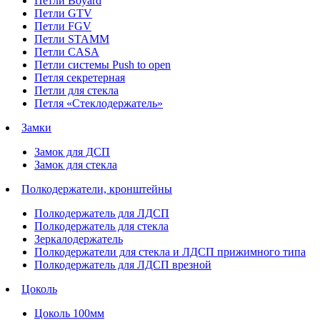
Петли Boyard
Петли GTV
Петли FGV
Петли STAMM
Петли CASA
Петли системы Push to open
Петля секретерная
Петли для стекла
Петля «Стеклодержатель»
Замки
Замок для ДСП
Замок для стекла
Полкодержатели, кронштейны
Полкодержатель для ЛДСП
Полкодержатель для стекла
Зеркалодержатель
Полкодержатели для стекла и ЛДСП прижимного типа
Полкодержатель для ЛДСП врезной
Цоколь
Цоколь 100мм