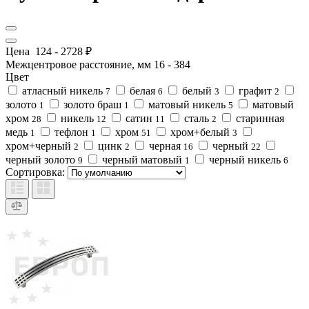
Цена
124
-
2728
₽
Межцентровое расстояние, мм
16
-
384
Цвет
атласный никель
белая
белый
графит
7
6
3
2
золото
золото браш
матовый никель
матовый
1
1
5
хром
никель
сатин
сталь
старинная
28
12
11
2
медь
тефлон
хром
хром+белый
1
1
51
3
хром+черный
цинк
черная
черный
2
2
16
22
черный золото
черный матовый
черный никель
9
1
6
Сортировка: