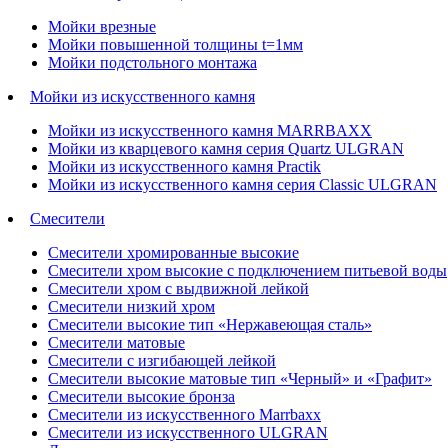
Мойки врезные
Мойки повышенной толщины t=1мм
Мойки подстольного монтажа
Мойки из искусственного камня
Мойки из искусственного камня MARRBAXX
Мойки из кварцевого камня серия Quartz ULGRAN
Мойки из искусственного камня Practik
Мойки из искусственного камня серия Classic ULGRAN
Смесители
Смесители хромированные высокие
Смесители хром высокие с подключением питьевой воды
Смесители хром с выдвижной лейкой
Смесители низкий хром
Смесители высокие тип «Нержавеющая сталь»
Смесители матовые
Смесители с изгибающей лейкой
Смесители высокие матовые тип «Черный» и «Графит»
Смесители высокие бронза
Смесители из искусственного Marrbaxx
Смесители из искусственного ULGRAN