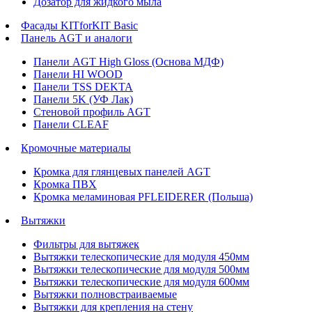
Дозатор для жидкого мыла
Фасады KITforKIT Basic
Панель AGT и аналоги
Панели AGT High Gloss (Основа МДФ)
Панели HI WOOD
Панели TSS DEKTA
Панели 5K (УФ Лак)
Стеновой профиль AGT
Панели CLEAF
Кромочные материалы
Кромка для глянцевых панелей AGT
Кромка ПВХ
Кромка меламиновая PFLEIDERER (Польша)
Вытяжки
Фильтры для вытяжек
Вытяжки телескопические для модуля 450мм
Вытяжки телескопические для модуля 500мм
Вытяжки телескопические для модуля 600мм
Вытяжки полновстраиваемые
Вытяжки для крепления на стену