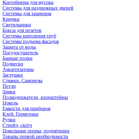
Контейнеры для мусора
Системы для раздвижных дверей
Системы для хранения
Крючки
Светильники
Боксы для розеток
Системы крепления труб
Системы подъема фасадов
Защита от воды
Посудосушитель
Барные полки
Подвески
Амортизаторы
Заглушки
Стяжки. Саморезы
Петли
Замки
Полкодержатели, кронштейны
Цоколь
Емкости для приборов
Клей. Герметики
Ручки
Стрейч, скотч
Цокольные опоры, подпятники
Товары первой необходимости