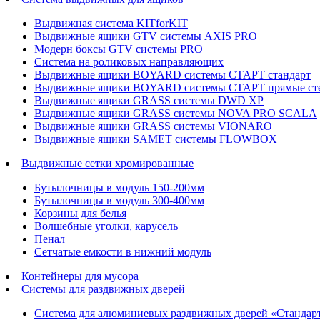
Выдвижная система KITforKIT
Выдвижные ящики GTV системы AXIS PRO
Модерн боксы GTV системы PRO
Система на роликовых направляющих
Выдвижные ящики BOYARD системы СТАРТ стандарт
Выдвижные ящики BOYARD системы СТАРТ прямые ст
Выдвижные ящики GRASS системы DWD XP
Выдвижные ящики GRASS системы NOVA PRO SCALA
Выдвижные ящики GRASS системы VIONARO
Выдвижные ящики SAMET системы FLOWBOX
Выдвижные сетки хромированные
Бутылочницы в модуль 150-200мм
Бутылочницы в модуль 300-400мм
Корзины для белья
Волшебные уголки, карусель
Пенал
Cетчатые емкости в нижний модуль
Контейнеры для мусора
Системы для раздвижных дверей
Система для алюминиевых раздвижных дверей «Стандар