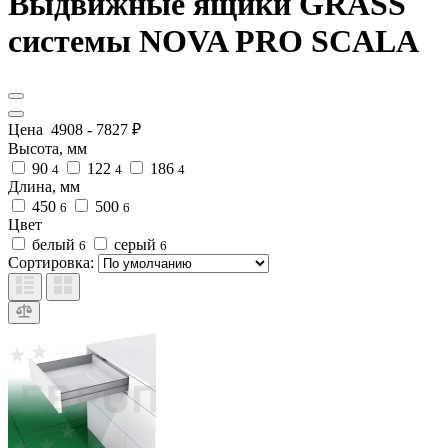
Выдвижные ящики GRASS
системы NOVA PRO SCALA
Цена
4908
-
7827
₽
Высота, мм
90
122
186
4
4
4
Длина, мм
450
500
6
6
Цвет
белый
серый
6
6
Сортировка: