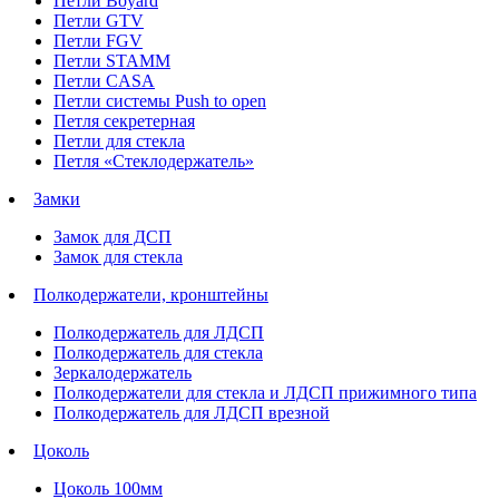
Петли Boyard
Петли GTV
Петли FGV
Петли STAMM
Петли CASA
Петли системы Push to open
Петля секретерная
Петли для стекла
Петля «Стеклодержатель»
Замки
Замок для ДСП
Замок для стекла
Полкодержатели, кронштейны
Полкодержатель для ЛДСП
Полкодержатель для стекла
Зеркалодержатель
Полкодержатели для стекла и ЛДСП прижимного типа
Полкодержатель для ЛДСП врезной
Цоколь
Цоколь 100мм