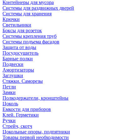
Контейнеры для мусора
Системы для раздвижных дверей
Системы для хранения
Крючки
Светильники
Боксы для розеток
Системы крепления труб
Системы подъема фасадов
Защита от воды
Посудосушитель
Барные полки
Подвески
Амортизаторы
Заглушки
Стяжки. Саморезы
Петли
Замки
Полкодержатели, кронштейны
Цоколь
Емкости для приборов
Клей. Герметики
Ручки
Стрейч, скотч
Цокольные опоры, подпятники
Товары первой необходимости