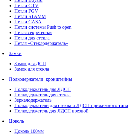
Петли Boyard
Петли GTV
Петли FGV
Петли STAMM
Петли CASA
Петли системы Push to open
Петля секретерная
Петли для стекла
Петля «Стеклодержатель»
Замки
Замок для ДСП
Замок для стекла
Полкодержатели, кронштейны
Полкодержатель для ЛДСП
Полкодержатель для стекла
Зеркалодержатель
Полкодержатели для стекла и ЛДСП прижимного типа
Полкодержатель для ЛДСП врезной
Цоколь
Цоколь 100мм