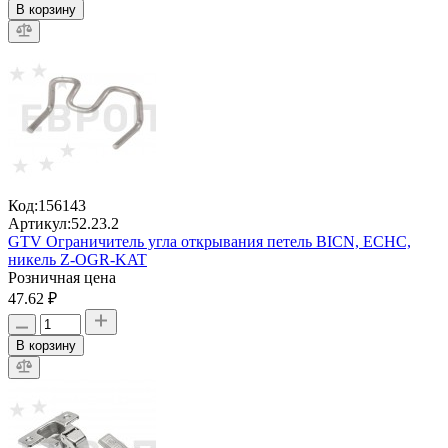
В корзину
Код:
156143
Артикул:
52.23.2
GTV Ограничитель угла открывания петель BICN, ECHC,
никель Z-OGR-KAT
Розничная цена
47.62 ₽
В корзину