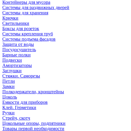
Контейнеры для мусора
Системы для раздвижных дверей
Системы для хранения
Крючки
Светильники
Боксы для розеток
Системы крепления труб
Системы подъема фасадов
Защита от воды
Посудосушитель
Барные полки
Подвески
Амортизаторы
Заглушки
Стяжки. Саморезы
Петли
Замки
Полкодержатели, кронштейны
Цоколь
Емкости для приборов
Клей. Герметики
Ручки
Стрейч, скотч
Цокольные опоры, подпятники
Товары первой необходимости