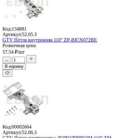
Код:
134881
Артикул:
52.05.3
GTV Петля внутренняя 110° ZP-BICN072BE
Розничная цена
57.54 ₽
/шт
В корзину
Код:
00002664
Артикул:
52.06.3
GTV Петля внутренняя с ДОВОДЧИКОМ 110° ZM-