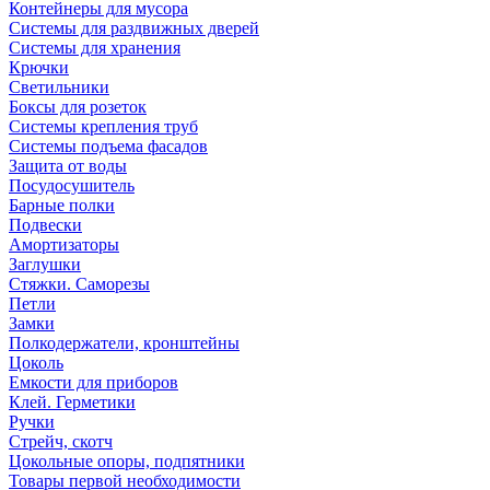
Контейнеры для мусора
Системы для раздвижных дверей
Системы для хранения
Крючки
Светильники
Боксы для розеток
Системы крепления труб
Системы подъема фасадов
Защита от воды
Посудосушитель
Барные полки
Подвески
Амортизаторы
Заглушки
Стяжки. Саморезы
Петли
Замки
Полкодержатели, кронштейны
Цоколь
Емкости для приборов
Клей. Герметики
Ручки
Стрейч, скотч
Цокольные опоры, подпятники
Товары первой необходимости