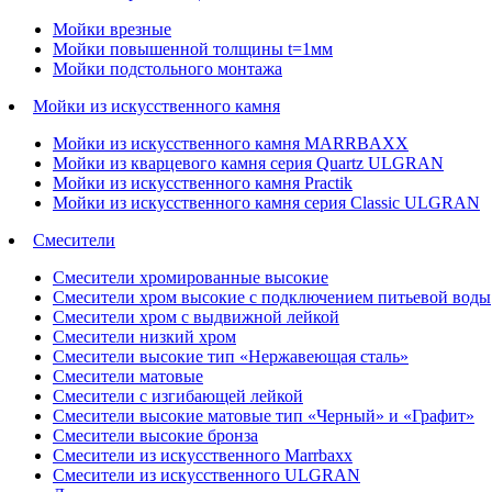
Мойки врезные
Мойки повышенной толщины t=1мм
Мойки подстольного монтажа
Мойки из искусственного камня
Мойки из искусственного камня MARRBAXX
Мойки из кварцевого камня серия Quartz ULGRAN
Мойки из искусственного камня Practik
Мойки из искусственного камня серия Classic ULGRAN
Смесители
Смесители хромированные высокие
Смесители хром высокие с подключением питьевой воды
Смесители хром с выдвижной лейкой
Смесители низкий хром
Смесители высокие тип «Нержавеющая сталь»
Смесители матовые
Смесители с изгибающей лейкой
Смесители высокие матовые тип «Черный» и «Графит»
Смесители высокие бронза
Смесители из искусственного Marrbaxx
Смесители из искусственного ULGRAN