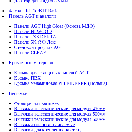
Дозатор для жидкого мыла
Фасады KITforKIT Basic
Панель AGT и аналоги
Панели AGT High Gloss (Основа МДФ)
Панели HI WOOD
Панели TSS DEKTA
Панели 5K (УФ Лак)
Стеновой профиль AGT
Панели CLEAF
Кромочные материалы
Кромка для глянцевых панелей AGT
Кромка ПВХ
Кромка меламиновая PFLEIDERER (Польша)
Вытяжки
Фильтры для вытяжек
Вытяжки телескопические для модуля 450мм
Вытяжки телескопические для модуля 500мм
Вытяжки телескопические для модуля 600мм
Вытяжки полновстраиваемые
Вытяжки для крепления на стену