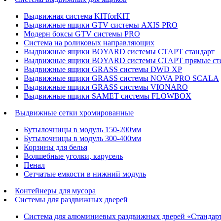
Выдвижная система KITforKIT
Выдвижные ящики GTV системы AXIS PRO
Модерн боксы GTV системы PRO
Система на роликовых направляющих
Выдвижные ящики BOYARD системы СТАРТ стандарт
Выдвижные ящики BOYARD системы СТАРТ прямые ст
Выдвижные ящики GRASS системы DWD XP
Выдвижные ящики GRASS системы NOVA PRO SCALA
Выдвижные ящики GRASS системы VIONARO
Выдвижные ящики SAMET системы FLOWBOX
Выдвижные сетки хромированные
Бутылочницы в модуль 150-200мм
Бутылочницы в модуль 300-400мм
Корзины для белья
Волшебные уголки, карусель
Пенал
Cетчатые емкости в нижний модуль
Контейнеры для мусора
Системы для раздвижных дверей
Система для алюминиевых раздвижных дверей «Стандар