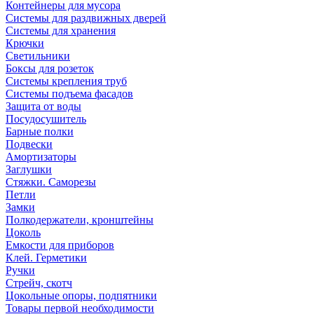
Контейнеры для мусора
Системы для раздвижных дверей
Системы для хранения
Крючки
Светильники
Боксы для розеток
Системы крепления труб
Системы подъема фасадов
Защита от воды
Посудосушитель
Барные полки
Подвески
Амортизаторы
Заглушки
Стяжки. Саморезы
Петли
Замки
Полкодержатели, кронштейны
Цоколь
Емкости для приборов
Клей. Герметики
Ручки
Стрейч, скотч
Цокольные опоры, подпятники
Товары первой необходимости