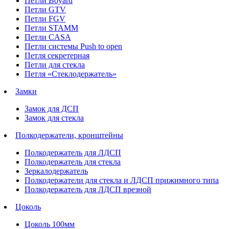
Петли Boyard
Петли GTV
Петли FGV
Петли STAMM
Петли CASA
Петли системы Push to open
Петля секретерная
Петли для стекла
Петля «Стеклодержатель»
Замки
Замок для ДСП
Замок для стекла
Полкодержатели, кронштейны
Полкодержатель для ЛДСП
Полкодержатель для стекла
Зеркалодержатель
Полкодержатели для стекла и ЛДСП прижимного типа
Полкодержатель для ЛДСП врезной
Цоколь
Цоколь 100мм