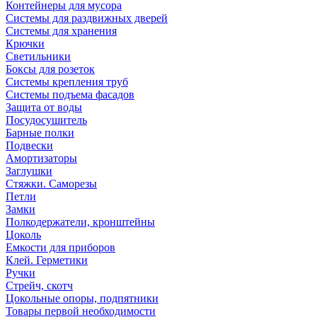
Контейнеры для мусора
Системы для раздвижных дверей
Системы для хранения
Крючки
Светильники
Боксы для розеток
Системы крепления труб
Системы подъема фасадов
Защита от воды
Посудосушитель
Барные полки
Подвески
Амортизаторы
Заглушки
Стяжки. Саморезы
Петли
Замки
Полкодержатели, кронштейны
Цоколь
Емкости для приборов
Клей. Герметики
Ручки
Стрейч, скотч
Цокольные опоры, подпятники
Товары первой необходимости