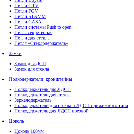
Петли Boyard
Петли GTV
Петли FGV
Петли STAMM
Петли CASA
Петли системы Push to open
Петля секретерная
Петли для стекла
Петля «Стеклодержатель»
Замки
Замок для ДСП
Замок для стекла
Полкодержатели, кронштейны
Полкодержатель для ЛДСП
Полкодержатель для стекла
Зеркалодержатель
Полкодержатели для стекла и ЛДСП прижимного типа
Полкодержатель для ЛДСП врезной
Цоколь
Цоколь 100мм