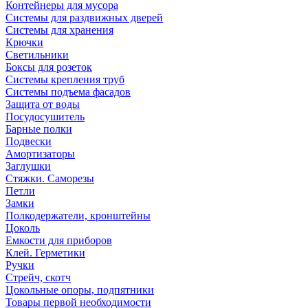
Контейнеры для мусора
Системы для раздвижных дверей
Системы для хранения
Крючки
Светильники
Боксы для розеток
Системы крепления труб
Системы подъема фасадов
Защита от воды
Посудосушитель
Барные полки
Подвески
Амортизаторы
Заглушки
Стяжки. Саморезы
Петли
Замки
Полкодержатели, кронштейны
Цоколь
Емкости для приборов
Клей. Герметики
Ручки
Стрейч, скотч
Цокольные опоры, подпятники
Товары первой необходимости