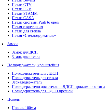
Петли Boyard
Петли GTV
Петли FGV
Петли STAMM
Петли CASA
Петли системы Push to open
Петля секретерная
Петли для стекла
Петля «Стеклодержатель»
Замки
Замок для ДСП
Замок для стекла
Полкодержатели, кронштейны
Полкодержатель для ЛДСП
Полкодержатель для стекла
Зеркалодержатель
Полкодержатели для стекла и ЛДСП прижимного типа
Полкодержатель для ЛДСП врезной
Цоколь
Цоколь 100мм