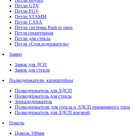
Петли Boyard
Петли GTV
Петли FGV
Петли STAMM
Петли CASA
Петли системы Push to open
Петля секретерная
Петли для стекла
Петля «Стеклодержатель»
Замки
Замок для ДСП
Замок для стекла
Полкодержатели, кронштейны
Полкодержатель для ЛДСП
Полкодержатель для стекла
Зеркалодержатель
Полкодержатели для стекла и ЛДСП прижимного типа
Полкодержатель для ЛДСП врезной
Цоколь
Цоколь 100мм