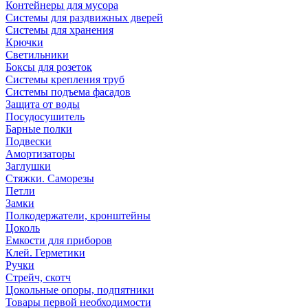
Контейнеры для мусора
Системы для раздвижных дверей
Системы для хранения
Крючки
Светильники
Боксы для розеток
Системы крепления труб
Системы подъема фасадов
Защита от воды
Посудосушитель
Барные полки
Подвески
Амортизаторы
Заглушки
Стяжки. Саморезы
Петли
Замки
Полкодержатели, кронштейны
Цоколь
Емкости для приборов
Клей. Герметики
Ручки
Стрейч, скотч
Цокольные опоры, подпятники
Товары первой необходимости