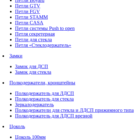
Петли Boyard
Петли GTV
Петли FGV
Петли STAMM
Петли CASA
Петли системы Push to open
Петля секретерная
Петли для стекла
Петля «Стеклодержатель»
Замки
Замок для ДСП
Замок для стекла
Полкодержатели, кронштейны
Полкодержатель для ЛДСП
Полкодержатель для стекла
Зеркалодержатель
Полкодержатели для стекла и ЛДСП прижимного типа
Полкодержатель для ЛДСП врезной
Цоколь
Цоколь 100мм