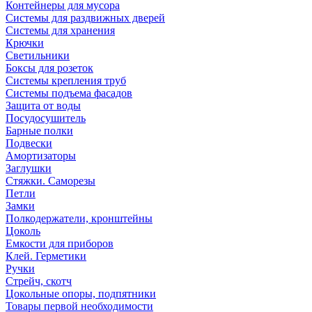
Контейнеры для мусора
Системы для раздвижных дверей
Системы для хранения
Крючки
Светильники
Боксы для розеток
Системы крепления труб
Системы подъема фасадов
Защита от воды
Посудосушитель
Барные полки
Подвески
Амортизаторы
Заглушки
Стяжки. Саморезы
Петли
Замки
Полкодержатели, кронштейны
Цоколь
Емкости для приборов
Клей. Герметики
Ручки
Стрейч, скотч
Цокольные опоры, подпятники
Товары первой необходимости