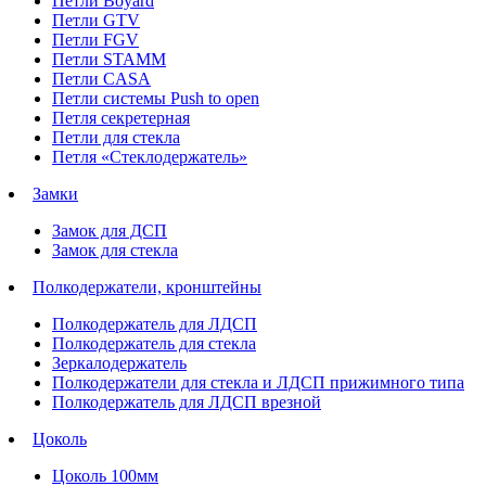
Петли Boyard
Петли GTV
Петли FGV
Петли STAMM
Петли CASA
Петли системы Push to open
Петля секретерная
Петли для стекла
Петля «Стеклодержатель»
Замки
Замок для ДСП
Замок для стекла
Полкодержатели, кронштейны
Полкодержатель для ЛДСП
Полкодержатель для стекла
Зеркалодержатель
Полкодержатели для стекла и ЛДСП прижимного типа
Полкодержатель для ЛДСП врезной
Цоколь
Цоколь 100мм