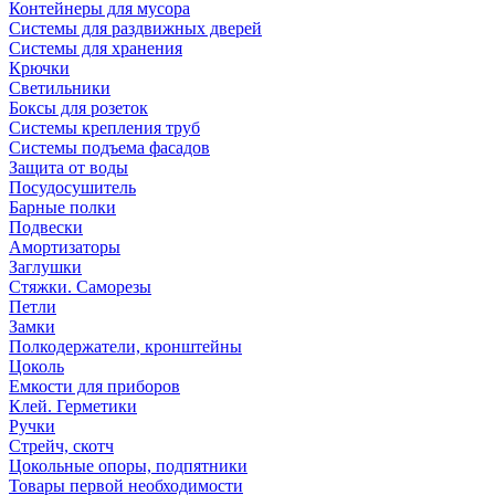
Контейнеры для мусора
Системы для раздвижных дверей
Системы для хранения
Крючки
Светильники
Боксы для розеток
Системы крепления труб
Системы подъема фасадов
Защита от воды
Посудосушитель
Барные полки
Подвески
Амортизаторы
Заглушки
Стяжки. Саморезы
Петли
Замки
Полкодержатели, кронштейны
Цоколь
Емкости для приборов
Клей. Герметики
Ручки
Стрейч, скотч
Цокольные опоры, подпятники
Товары первой необходимости