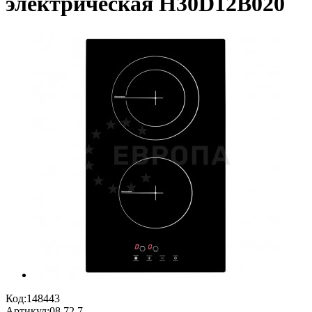
электрическая H30D12B020
Код:
148443
Артикул:
08.72.7