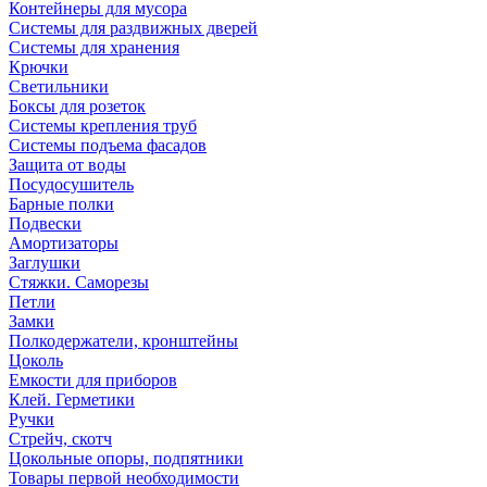
Контейнеры для мусора
Системы для раздвижных дверей
Системы для хранения
Крючки
Светильники
Боксы для розеток
Системы крепления труб
Системы подъема фасадов
Защита от воды
Посудосушитель
Барные полки
Подвески
Амортизаторы
Заглушки
Стяжки. Саморезы
Петли
Замки
Полкодержатели, кронштейны
Цоколь
Емкости для приборов
Клей. Герметики
Ручки
Стрейч, скотч
Цокольные опоры, подпятники
Товары первой необходимости