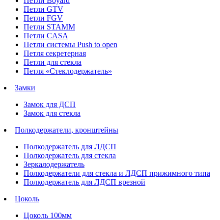
Петли Boyard
Петли GTV
Петли FGV
Петли STAMM
Петли CASA
Петли системы Push to open
Петля секретерная
Петли для стекла
Петля «Стеклодержатель»
Замки
Замок для ДСП
Замок для стекла
Полкодержатели, кронштейны
Полкодержатель для ЛДСП
Полкодержатель для стекла
Зеркалодержатель
Полкодержатели для стекла и ЛДСП прижимного типа
Полкодержатель для ЛДСП врезной
Цоколь
Цоколь 100мм