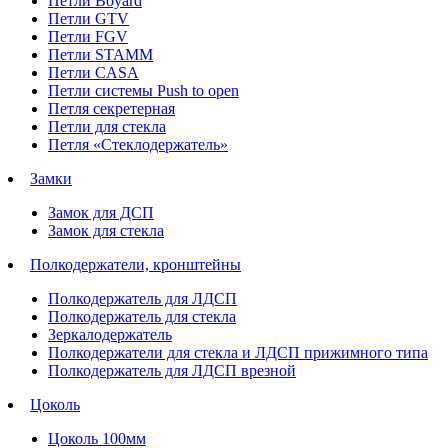
Петли Boyard
Петли GTV
Петли FGV
Петли STAMM
Петли CASA
Петли системы Push to open
Петля секретерная
Петли для стекла
Петля «Стеклодержатель»
Замки
Замок для ДСП
Замок для стекла
Полкодержатели, кронштейны
Полкодержатель для ЛДСП
Полкодержатель для стекла
Зеркалодержатель
Полкодержатели для стекла и ЛДСП прижимного типа
Полкодержатель для ЛДСП врезной
Цоколь
Цоколь 100мм