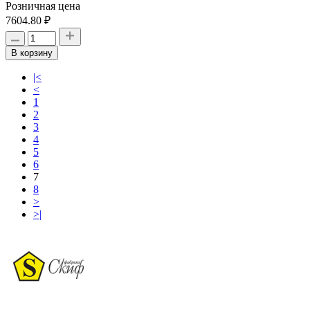
Розничная цена
7604.80 ₽
В корзину
|<
<
1
2
3
4
5
6
7
8
>
>|