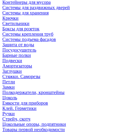
Контейнеры для мусора
Системы для раздвижных дверей
Системы для хранения
Крючки
Светильники
Боксы для розеток
Системы крепления труб
Системы подъема фасадов
Защита от воды
Посудосушитель
Барные полки
Подвески
Амортизаторы
Заглушки
Стяжки. Саморезы
Петли
Замки
Полкодержатели, кронштейны
Цоколь
Емкости для приборов
Клей. Герметики
Ручки
Стрейч, скотч
Цокольные опоры, подпятники
Товары первой необходимости