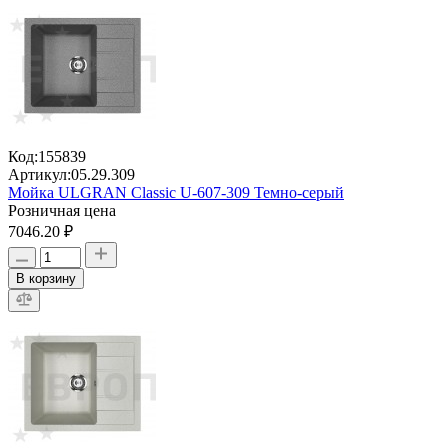
Код:
155839
Артикул:
05.29.309
Мойка ULGRAN Classic U-607-309 Темно-серый
Розничная цена
7046.20 ₽
В корзину