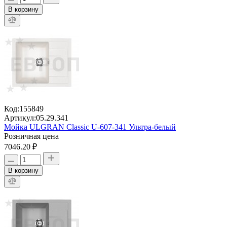
В корзину
Код:
155849
Артикул:
05.29.341
Мойка ULGRAN Classic U-607-341 Ультра-белый
Розничная цена
7046.20 ₽
В корзину