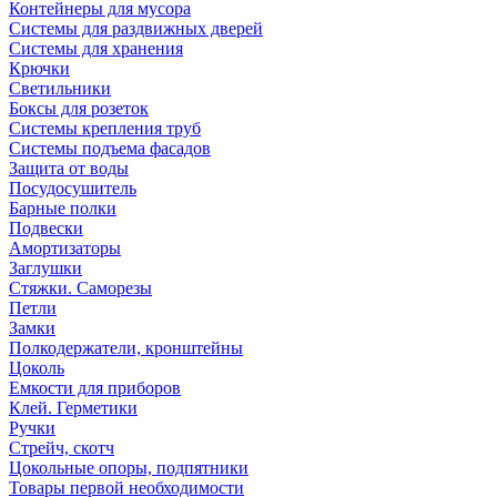
Контейнеры для мусора
Системы для раздвижных дверей
Системы для хранения
Крючки
Светильники
Боксы для розеток
Системы крепления труб
Системы подъема фасадов
Защита от воды
Посудосушитель
Барные полки
Подвески
Амортизаторы
Заглушки
Стяжки. Саморезы
Петли
Замки
Полкодержатели, кронштейны
Цоколь
Емкости для приборов
Клей. Герметики
Ручки
Стрейч, скотч
Цокольные опоры, подпятники
Товары первой необходимости