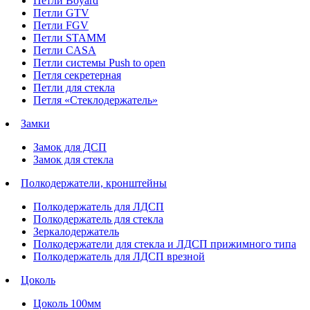
Петли Boyard
Петли GTV
Петли FGV
Петли STAMM
Петли CASA
Петли системы Push to open
Петля секретерная
Петли для стекла
Петля «Стеклодержатель»
Замки
Замок для ДСП
Замок для стекла
Полкодержатели, кронштейны
Полкодержатель для ЛДСП
Полкодержатель для стекла
Зеркалодержатель
Полкодержатели для стекла и ЛДСП прижимного типа
Полкодержатель для ЛДСП врезной
Цоколь
Цоколь 100мм