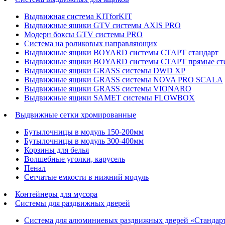
Выдвижная система KITforKIT
Выдвижные ящики GTV системы AXIS PRO
Модерн боксы GTV системы PRO
Система на роликовых направляющих
Выдвижные ящики BOYARD системы СТАРТ стандарт
Выдвижные ящики BOYARD системы СТАРТ прямые ст
Выдвижные ящики GRASS системы DWD XP
Выдвижные ящики GRASS системы NOVA PRO SCALA
Выдвижные ящики GRASS системы VIONARO
Выдвижные ящики SAMET системы FLOWBOX
Выдвижные сетки хромированные
Бутылочницы в модуль 150-200мм
Бутылочницы в модуль 300-400мм
Корзины для белья
Волшебные уголки, карусель
Пенал
Cетчатые емкости в нижний модуль
Контейнеры для мусора
Системы для раздвижных дверей
Система для алюминиевых раздвижных дверей «Стандар