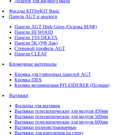
Дозатор для жидкого мыла
Фасады KITforKIT Basic
Панель AGT и аналоги
Панели AGT High Gloss (Основа МДФ)
Панели HI WOOD
Панели TSS DEKTA
Панели 5K (УФ Лак)
Стеновой профиль AGT
Панели CLEAF
Кромочные материалы
Кромка для глянцевых панелей AGT
Кромка ПВХ
Кромка меламиновая PFLEIDERER (Польша)
Вытяжки
Фильтры для вытяжек
Вытяжки телескопические для модуля 450мм
Вытяжки телескопические для модуля 500мм
Вытяжки телескопические для модуля 600мм
Вытяжки полновстраиваемые
Вытяжки для крепления на стену