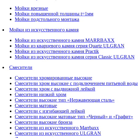
Мойки врезные
Мойки повышенной толщины t=1мм
Мойки подстольного монтажа
Мойки из искусственного камня
Мойки из искусственного камня MARRBAXX
Мойки из кварцевого камня серия Quartz ULGRAN
Мойки из искусственного камня Practik
Мойки из искусственного камня серия Classic ULGRAN
Смесители
Смесители хромированные высокие
Смесители хром высокие с подключением питьевой воды
Смесители хром с выдвижной лейкой
Смесители низкий хром
Смесители высокие тип «Нержавеющая сталь»
Смесители матовые
Смесители с изгибающей лейкой
Смесители высокие матовые тип «Черный» и «Графит»
Смесители высокие бронза
Смесители из искусственного Marrbaxx
Смесители из искусственного ULGRAN