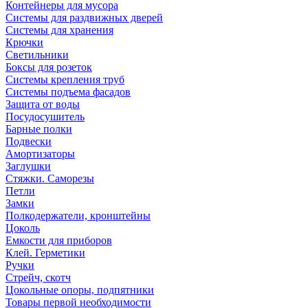
Контейнеры для мусора
Системы для раздвижных дверей
Системы для хранения
Крючки
Светильники
Боксы для розеток
Системы крепления труб
Системы подъема фасадов
Защита от воды
Посудосушитель
Барные полки
Подвески
Амортизаторы
Заглушки
Стяжки. Саморезы
Петли
Замки
Полкодержатели, кронштейны
Цоколь
Емкости для приборов
Клей. Герметики
Ручки
Стрейч, скотч
Цокольные опоры, подпятники
Товары первой необходимости