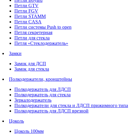
Петли Boyard
Петли GTV
Петли FGV
Петли STAMM
Петли CASA
Петли системы Push to open
Петля секретерная
Петли для стекла
Петля «Стеклодержатель»
Замки
Замок для ДСП
Замок для стекла
Полкодержатели, кронштейны
Полкодержатель для ЛДСП
Полкодержатель для стекла
Зеркалодержатель
Полкодержатели для стекла и ЛДСП прижимного типа
Полкодержатель для ЛДСП врезной
Цоколь
Цоколь 100мм