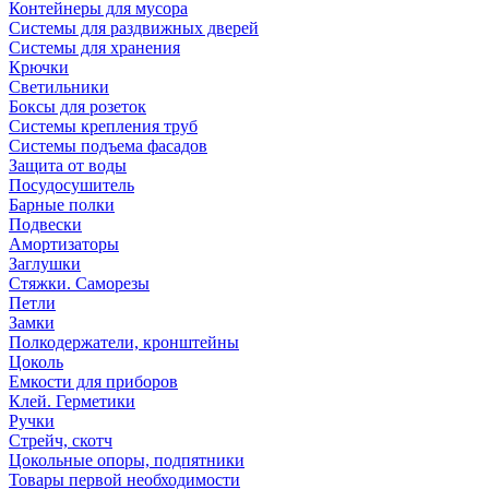
Контейнеры для мусора
Системы для раздвижных дверей
Системы для хранения
Крючки
Светильники
Боксы для розеток
Системы крепления труб
Системы подъема фасадов
Защита от воды
Посудосушитель
Барные полки
Подвески
Амортизаторы
Заглушки
Стяжки. Саморезы
Петли
Замки
Полкодержатели, кронштейны
Цоколь
Емкости для приборов
Клей. Герметики
Ручки
Стрейч, скотч
Цокольные опоры, подпятники
Товары первой необходимости