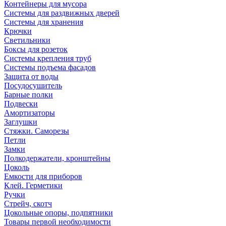
Контейнеры для мусора
Системы для раздвижных дверей
Системы для хранения
Крючки
Светильники
Боксы для розеток
Системы крепления труб
Системы подъема фасадов
Защита от воды
Посудосушитель
Барные полки
Подвески
Амортизаторы
Заглушки
Стяжки. Саморезы
Петли
Замки
Полкодержатели, кронштейны
Цоколь
Емкости для приборов
Клей. Герметики
Ручки
Стрейч, скотч
Цокольные опоры, подпятники
Товары первой необходимости