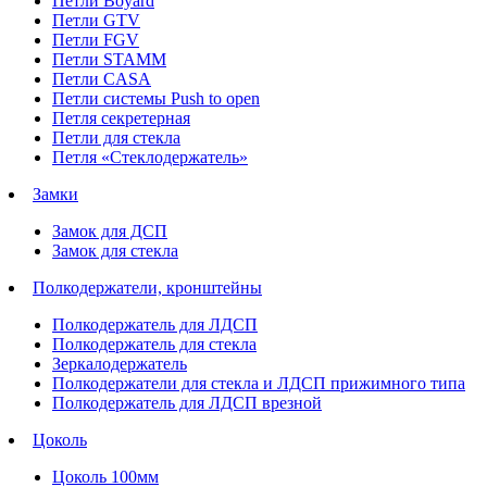
Петли Boyard
Петли GTV
Петли FGV
Петли STAMM
Петли CASA
Петли системы Push to open
Петля секретерная
Петли для стекла
Петля «Стеклодержатель»
Замки
Замок для ДСП
Замок для стекла
Полкодержатели, кронштейны
Полкодержатель для ЛДСП
Полкодержатель для стекла
Зеркалодержатель
Полкодержатели для стекла и ЛДСП прижимного типа
Полкодержатель для ЛДСП врезной
Цоколь
Цоколь 100мм