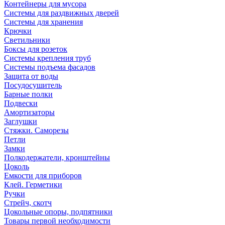
Контейнеры для мусора
Системы для раздвижных дверей
Системы для хранения
Крючки
Светильники
Боксы для розеток
Системы крепления труб
Системы подъема фасадов
Защита от воды
Посудосушитель
Барные полки
Подвески
Амортизаторы
Заглушки
Стяжки. Саморезы
Петли
Замки
Полкодержатели, кронштейны
Цоколь
Емкости для приборов
Клей. Герметики
Ручки
Стрейч, скотч
Цокольные опоры, подпятники
Товары первой необходимости