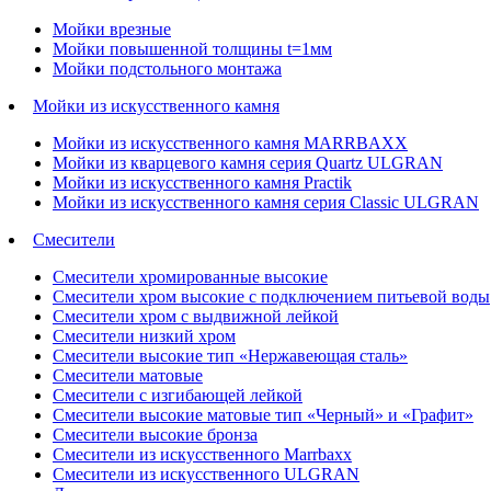
Мойки врезные
Мойки повышенной толщины t=1мм
Мойки подстольного монтажа
Мойки из искусственного камня
Мойки из искусственного камня MARRBAXX
Мойки из кварцевого камня серия Quartz ULGRAN
Мойки из искусственного камня Practik
Мойки из искусственного камня серия Classic ULGRAN
Смесители
Смесители хромированные высокие
Смесители хром высокие с подключением питьевой воды
Смесители хром с выдвижной лейкой
Смесители низкий хром
Смесители высокие тип «Нержавеющая сталь»
Смесители матовые
Смесители с изгибающей лейкой
Смесители высокие матовые тип «Черный» и «Графит»
Смесители высокие бронза
Смесители из искусственного Marrbaxx
Смесители из искусственного ULGRAN