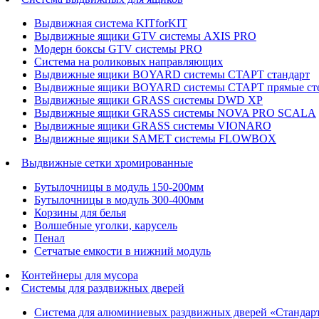
Выдвижная система KITforKIT
Выдвижные ящики GTV системы AXIS PRO
Модерн боксы GTV системы PRO
Система на роликовых направляющих
Выдвижные ящики BOYARD системы СТАРТ стандарт
Выдвижные ящики BOYARD системы СТАРТ прямые ст
Выдвижные ящики GRASS системы DWD XP
Выдвижные ящики GRASS системы NOVA PRO SCALA
Выдвижные ящики GRASS системы VIONARO
Выдвижные ящики SAMET системы FLOWBOX
Выдвижные сетки хромированные
Бутылочницы в модуль 150-200мм
Бутылочницы в модуль 300-400мм
Корзины для белья
Волшебные уголки, карусель
Пенал
Cетчатые емкости в нижний модуль
Контейнеры для мусора
Системы для раздвижных дверей
Система для алюминиевых раздвижных дверей «Стандар