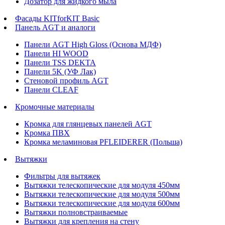
Дозатор для жидкого мыла
Фасады KITforKIT Basic
Панель AGT и аналоги
Панели AGT High Gloss (Основа МДФ)
Панели HI WOOD
Панели TSS DEKTA
Панели 5K (УФ Лак)
Стеновой профиль AGT
Панели CLEAF
Кромочные материалы
Кромка для глянцевых панелей AGT
Кромка ПВХ
Кромка меламиновая PFLEIDERER (Польша)
Вытяжки
Фильтры для вытяжек
Вытяжки телескопические для модуля 450мм
Вытяжки телескопические для модуля 500мм
Вытяжки телескопические для модуля 600мм
Вытяжки полновстраиваемые
Вытяжки для крепления на стену