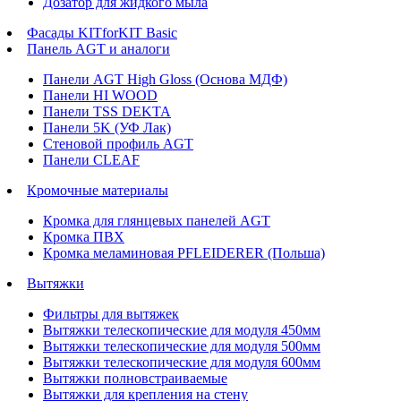
Дозатор для жидкого мыла
Фасады KITforKIT Basic
Панель AGT и аналоги
Панели AGT High Gloss (Основа МДФ)
Панели HI WOOD
Панели TSS DEKTA
Панели 5K (УФ Лак)
Стеновой профиль AGT
Панели CLEAF
Кромочные материалы
Кромка для глянцевых панелей AGT
Кромка ПВХ
Кромка меламиновая PFLEIDERER (Польша)
Вытяжки
Фильтры для вытяжек
Вытяжки телескопические для модуля 450мм
Вытяжки телескопические для модуля 500мм
Вытяжки телескопические для модуля 600мм
Вытяжки полновстраиваемые
Вытяжки для крепления на стену