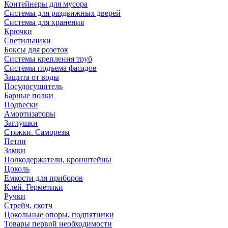
Контейнеры для мусора
Системы для раздвижных дверей
Системы для хранения
Крючки
Светильники
Боксы для розеток
Системы крепления труб
Системы подъема фасадов
Защита от воды
Посудосушитель
Барные полки
Подвески
Амортизаторы
Заглушки
Стяжки. Саморезы
Петли
Замки
Полкодержатели, кронштейны
Цоколь
Емкости для приборов
Клей. Герметики
Ручки
Стрейч, скотч
Цокольные опоры, подпятники
Товары первой необходимости