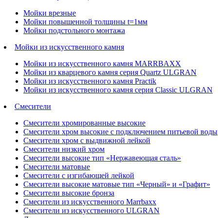
Мойки врезные
Мойки повышенной толщины t=1мм
Мойки подстольного монтажа
Мойки из искусственного камня
Мойки из искусственного камня MARRBAXX
Мойки из кварцевого камня серия Quartz ULGRAN
Мойки из искусственного камня Practik
Мойки из искусственного камня серия Classic ULGRAN
Смесители
Смесители хромированные высокие
Смесители хром высокие с подключением питьевой воды
Смесители хром с выдвижной лейкой
Смесители низкий хром
Смесители высокие тип «Нержавеющая сталь»
Смесители матовые
Смесители с изгибающей лейкой
Смесители высокие матовые тип «Черный» и «Графит»
Смесители высокие бронза
Смесители из искусственного Marrbaxx
Смесители из искусственного ULGRAN