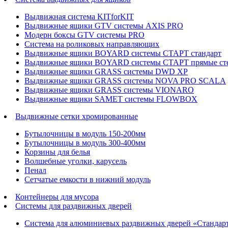
Выдвижная система KITforKIT
Выдвижные ящики GTV системы AXIS PRO
Модерн боксы GTV системы PRO
Система на роликовых направляющих
Выдвижные ящики BOYARD системы СТАРТ стандарт
Выдвижные ящики BOYARD системы СТАРТ прямые ст
Выдвижные ящики GRASS системы DWD XP
Выдвижные ящики GRASS системы NOVA PRO SCALA
Выдвижные ящики GRASS системы VIONARO
Выдвижные ящики SAMET системы FLOWBOX
Выдвижные сетки хромированные
Бутылочницы в модуль 150-200мм
Бутылочницы в модуль 300-400мм
Корзины для белья
Волшебные уголки, карусель
Пенал
Cетчатые емкости в нижний модуль
Контейнеры для мусора
Системы для раздвижных дверей
Система для алюминиевых раздвижных дверей «Стандар