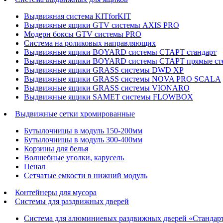
Выдвижная система KITforKIT
Выдвижные ящики GTV системы AXIS PRO
Модерн боксы GTV системы PRO
Система на роликовых направляющих
Выдвижные ящики BOYARD системы СТАРТ стандарт
Выдвижные ящики BOYARD системы СТАРТ прямые ст
Выдвижные ящики GRASS системы DWD XP
Выдвижные ящики GRASS системы NOVA PRO SCALA
Выдвижные ящики GRASS системы VIONARO
Выдвижные ящики SAMET системы FLOWBOX
Выдвижные сетки хромированные
Бутылочницы в модуль 150-200мм
Бутылочницы в модуль 300-400мм
Корзины для белья
Волшебные уголки, карусель
Пенал
Cетчатые емкости в нижний модуль
Контейнеры для мусора
Системы для раздвижных дверей
Система для алюминиевых раздвижных дверей «Стандар