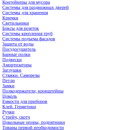
Контейнеры для мусора
Системы для раздвижных дверей
Системы для хранения
Крючки
Светильники
Боксы для розеток
Системы крепления труб
Системы подъема фасадов
Защита от воды
Посудосушитель
Барные полки
Подвески
Амортизаторы
Заглушки
Стяжки. Саморезы
Петли
Замки
Полкодержатели, кронштейны
Цоколь
Емкости для приборов
Клей. Герметики
Ручки
Стрейч, скотч
Цокольные опоры, подпятники
Товары первой необходимости