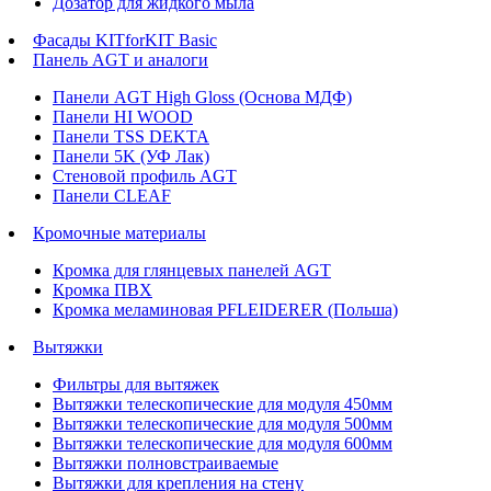
Дозатор для жидкого мыла
Фасады KITforKIT Basic
Панель AGT и аналоги
Панели AGT High Gloss (Основа МДФ)
Панели HI WOOD
Панели TSS DEKTA
Панели 5K (УФ Лак)
Стеновой профиль AGT
Панели CLEAF
Кромочные материалы
Кромка для глянцевых панелей AGT
Кромка ПВХ
Кромка меламиновая PFLEIDERER (Польша)
Вытяжки
Фильтры для вытяжек
Вытяжки телескопические для модуля 450мм
Вытяжки телескопические для модуля 500мм
Вытяжки телескопические для модуля 600мм
Вытяжки полновстраиваемые
Вытяжки для крепления на стену