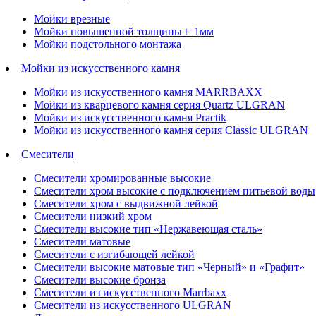
Мойки врезные
Мойки повышенной толщины t=1мм
Мойки подстольного монтажа
Мойки из искусственного камня
Мойки из искусственного камня MARRBAXX
Мойки из кварцевого камня серия Quartz ULGRAN
Мойки из искусственного камня Practik
Мойки из искусственного камня серия Classic ULGRAN
Смесители
Смесители хромированные высокие
Смесители хром высокие с подключением питьевой воды
Смесители хром с выдвижной лейкой
Смесители низкий хром
Смесители высокие тип «Нержавеющая сталь»
Смесители матовые
Смесители с изгибающей лейкой
Смесители высокие матовые тип «Черный» и «Графит»
Смесители высокие бронза
Смесители из искусственного Marrbaxx
Смесители из искусственного ULGRAN