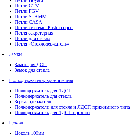
Петли Boyard
Петли GTV
Петли FGV
Петли STAMM
Петли CASA
Петли системы Push to open
Петля секретерная
Петли для стекла
Петля «Стеклодержатель»
Замки
Замок для ДСП
Замок для стекла
Полкодержатели, кронштейны
Полкодержатель для ЛДСП
Полкодержатель для стекла
Зеркалодержатель
Полкодержатели для стекла и ЛДСП прижимного типа
Полкодержатель для ЛДСП врезной
Цоколь
Цоколь 100мм