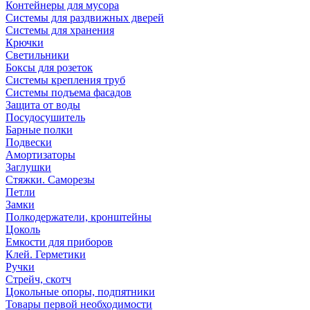
Контейнеры для мусора
Системы для раздвижных дверей
Системы для хранения
Крючки
Светильники
Боксы для розеток
Системы крепления труб
Системы подъема фасадов
Защита от воды
Посудосушитель
Барные полки
Подвески
Амортизаторы
Заглушки
Стяжки. Саморезы
Петли
Замки
Полкодержатели, кронштейны
Цоколь
Емкости для приборов
Клей. Герметики
Ручки
Стрейч, скотч
Цокольные опоры, подпятники
Товары первой необходимости