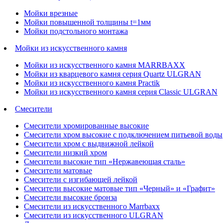
Мойки врезные
Мойки повышенной толщины t=1мм
Мойки подстольного монтажа
Мойки из искусственного камня
Мойки из искусственного камня MARRBAXX
Мойки из кварцевого камня серия Quartz ULGRAN
Мойки из искусственного камня Practik
Мойки из искусственного камня серия Classic ULGRAN
Смесители
Смесители хромированные высокие
Смесители хром высокие с подключением питьевой воды
Смесители хром с выдвижной лейкой
Смесители низкий хром
Смесители высокие тип «Нержавеющая сталь»
Смесители матовые
Смесители с изгибающей лейкой
Смесители высокие матовые тип «Черный» и «Графит»
Смесители высокие бронза
Смесители из искусственного Marrbaxx
Смесители из искусственного ULGRAN