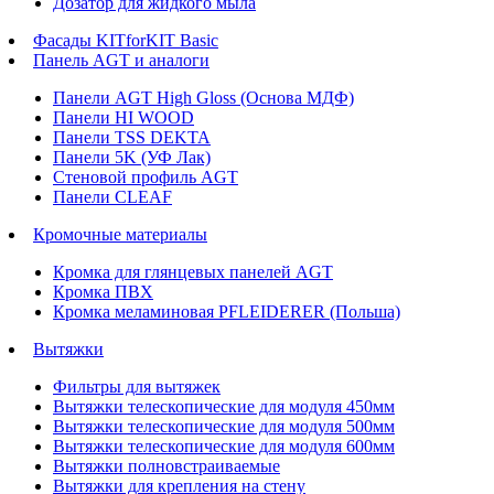
Дозатор для жидкого мыла
Фасады KITforKIT Basic
Панель AGT и аналоги
Панели AGT High Gloss (Основа МДФ)
Панели HI WOOD
Панели TSS DEKTA
Панели 5K (УФ Лак)
Стеновой профиль AGT
Панели CLEAF
Кромочные материалы
Кромка для глянцевых панелей AGT
Кромка ПВХ
Кромка меламиновая PFLEIDERER (Польша)
Вытяжки
Фильтры для вытяжек
Вытяжки телескопические для модуля 450мм
Вытяжки телескопические для модуля 500мм
Вытяжки телескопические для модуля 600мм
Вытяжки полновстраиваемые
Вытяжки для крепления на стену