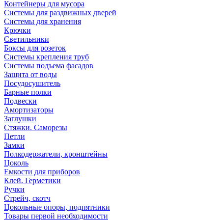
Контейнеры для мусора
Системы для раздвижных дверей
Системы для хранения
Крючки
Светильники
Боксы для розеток
Системы крепления труб
Системы подъема фасадов
Защита от воды
Посудосушитель
Барные полки
Подвески
Амортизаторы
Заглушки
Стяжки. Саморезы
Петли
Замки
Полкодержатели, кронштейны
Цоколь
Емкости для приборов
Клей. Герметики
Ручки
Стрейч, скотч
Цокольные опоры, подпятники
Товары первой необходимости