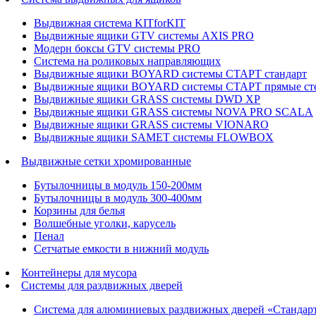
Выдвижная система KITforKIT
Выдвижные ящики GTV системы AXIS PRO
Модерн боксы GTV системы PRO
Система на роликовых направляющих
Выдвижные ящики BOYARD системы СТАРТ стандарт
Выдвижные ящики BOYARD системы СТАРТ прямые ст
Выдвижные ящики GRASS системы DWD XP
Выдвижные ящики GRASS системы NOVA PRO SCALA
Выдвижные ящики GRASS системы VIONARO
Выдвижные ящики SAMET системы FLOWBOX
Выдвижные сетки хромированные
Бутылочницы в модуль 150-200мм
Бутылочницы в модуль 300-400мм
Корзины для белья
Волшебные уголки, карусель
Пенал
Cетчатые емкости в нижний модуль
Контейнеры для мусора
Системы для раздвижных дверей
Система для алюминиевых раздвижных дверей «Стандар