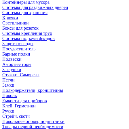
Контейнеры для мусора
Системы для раздвижных дверей
Системы для хранения
Крючки
Светильники
Боксы для розеток
Системы крепления труб
Системы подъема фасадов
Защита от воды
Посудосушитель
Барные полки
Подвески
Амортизаторы
Заглушки
Стяжки. Саморезы
Петли
Замки
Полкодержатели, кронштейны
Цоколь
Емкости для приборов
Клей. Герметики
Ручки
Стрейч, скотч
Цокольные опоры, подпятники
Товары первой необходимости