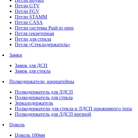
Петли Boyard
Петли GTV
Петли FGV
Петли STAMM
Петли CASA
Петли системы Push to open
Петля секретерная
Петли для стекла
Петля «Стеклодержатель»
Замки
Замок для ДСП
Замок для стекла
Полкодержатели, кронштейны
Полкодержатель для ЛДСП
Полкодержатель для стекла
Зеркалодержатель
Полкодержатели для стекла и ЛДСП прижимного типа
Полкодержатель для ЛДСП врезной
Цоколь
Цоколь 100мм