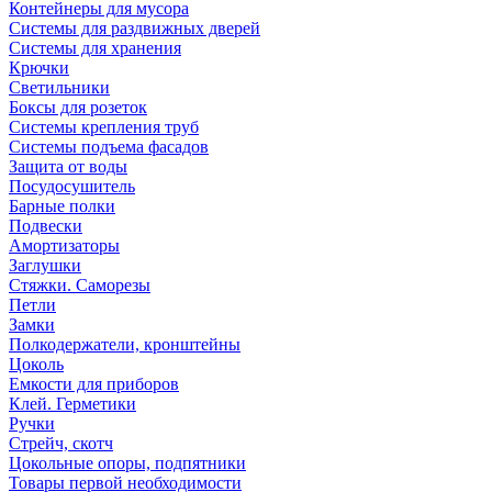
Контейнеры для мусора
Системы для раздвижных дверей
Системы для хранения
Крючки
Светильники
Боксы для розеток
Системы крепления труб
Системы подъема фасадов
Защита от воды
Посудосушитель
Барные полки
Подвески
Амортизаторы
Заглушки
Стяжки. Саморезы
Петли
Замки
Полкодержатели, кронштейны
Цоколь
Емкости для приборов
Клей. Герметики
Ручки
Стрейч, скотч
Цокольные опоры, подпятники
Товары первой необходимости