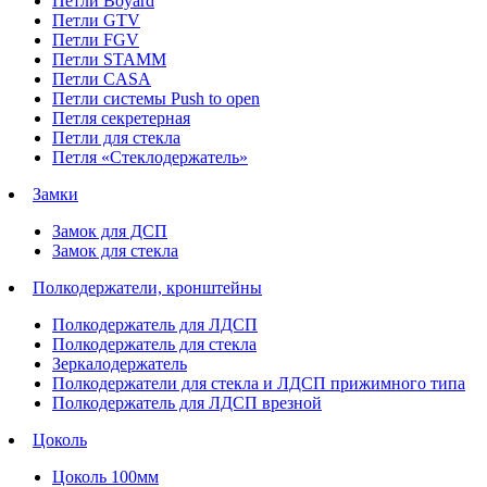
Петли Boyard
Петли GTV
Петли FGV
Петли STAMM
Петли CASA
Петли системы Push to open
Петля секретерная
Петли для стекла
Петля «Стеклодержатель»
Замки
Замок для ДСП
Замок для стекла
Полкодержатели, кронштейны
Полкодержатель для ЛДСП
Полкодержатель для стекла
Зеркалодержатель
Полкодержатели для стекла и ЛДСП прижимного типа
Полкодержатель для ЛДСП врезной
Цоколь
Цоколь 100мм