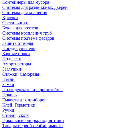
Контейнеры для мусора
Системы для раздвижных дверей
Системы для хранения
Крючки
Светильники
Боксы для розеток
Системы крепления труб
Системы подъема фасадов
Защита от воды
Посудосушитель
Барные полки
Подвески
Амортизаторы
Заглушки
Стяжки. Саморезы
Петли
Замки
Полкодержатели, кронштейны
Цоколь
Емкости для приборов
Клей. Герметики
Ручки
Стрейч, скотч
Цокольные опоры, подпятники
Товары первой необходимости