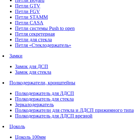
Петли Boyard
Петли GTV
Петли FGV
Петли STAMM
Петли CASA
Петли системы Push to open
Петля секретерная
Петли для стекла
Петля «Стеклодержатель»
Замки
Замок для ДСП
Замок для стекла
Полкодержатели, кронштейны
Полкодержатель для ЛДСП
Полкодержатель для стекла
Зеркалодержатель
Полкодержатели для стекла и ЛДСП прижимного типа
Полкодержатель для ЛДСП врезной
Цоколь
Цоколь 100мм