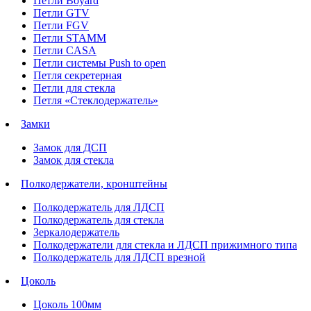
Петли Boyard
Петли GTV
Петли FGV
Петли STAMM
Петли CASA
Петли системы Push to open
Петля секретерная
Петли для стекла
Петля «Стеклодержатель»
Замки
Замок для ДСП
Замок для стекла
Полкодержатели, кронштейны
Полкодержатель для ЛДСП
Полкодержатель для стекла
Зеркалодержатель
Полкодержатели для стекла и ЛДСП прижимного типа
Полкодержатель для ЛДСП врезной
Цоколь
Цоколь 100мм