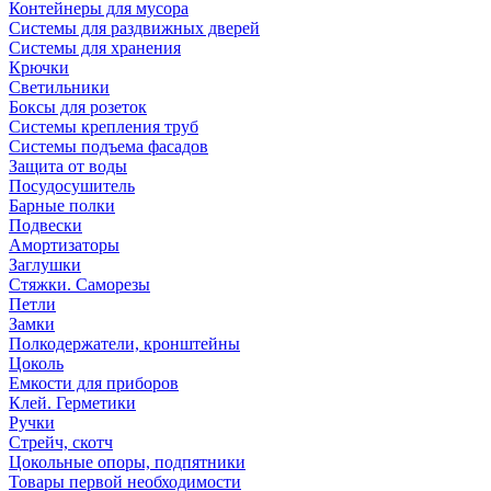
Контейнеры для мусора
Системы для раздвижных дверей
Системы для хранения
Крючки
Светильники
Боксы для розеток
Системы крепления труб
Системы подъема фасадов
Защита от воды
Посудосушитель
Барные полки
Подвески
Амортизаторы
Заглушки
Стяжки. Саморезы
Петли
Замки
Полкодержатели, кронштейны
Цоколь
Емкости для приборов
Клей. Герметики
Ручки
Стрейч, скотч
Цокольные опоры, подпятники
Товары первой необходимости