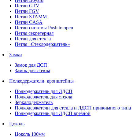
Петли Boyard
Петли GTV
Петли FGV
Петли STAMM
Петли CASA
Петли системы Push to open
Петля секретерная
Петли для стекла
Петля «Стеклодержатель»
Замки
Замок для ДСП
Замок для стекла
Полкодержатели, кронштейны
Полкодержатель для ЛДСП
Полкодержатель для стекла
Зеркалодержатель
Полкодержатели для стекла и ЛДСП прижимного типа
Полкодержатель для ЛДСП врезной
Цоколь
Цоколь 100мм