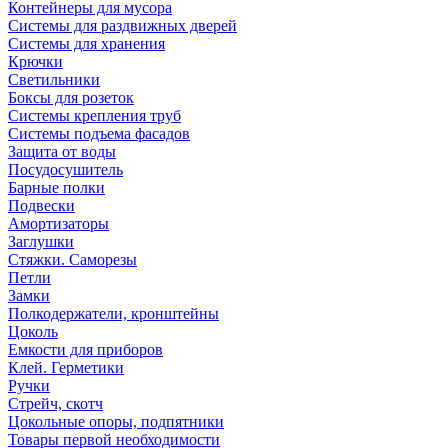
Контейнеры для мусора
Системы для раздвижных дверей
Системы для хранения
Крючки
Светильники
Боксы для розеток
Системы крепления труб
Системы подъема фасадов
Защита от воды
Посудосушитель
Барные полки
Подвески
Амортизаторы
Заглушки
Стяжки. Саморезы
Петли
Замки
Полкодержатели, кронштейны
Цоколь
Емкости для приборов
Клей. Герметики
Ручки
Стрейч, скотч
Цокольные опоры, подпятники
Товары первой необходимости