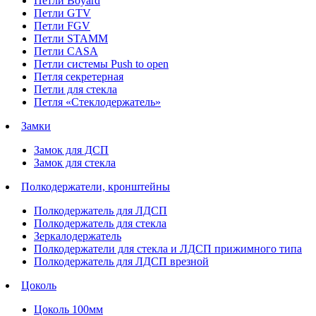
Петли Boyard
Петли GTV
Петли FGV
Петли STAMM
Петли CASA
Петли системы Push to open
Петля секретерная
Петли для стекла
Петля «Стеклодержатель»
Замки
Замок для ДСП
Замок для стекла
Полкодержатели, кронштейны
Полкодержатель для ЛДСП
Полкодержатель для стекла
Зеркалодержатель
Полкодержатели для стекла и ЛДСП прижимного типа
Полкодержатель для ЛДСП врезной
Цоколь
Цоколь 100мм