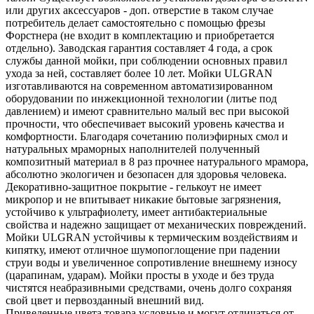
или других аксессуаров - доп. отверстие в таком случае
потребитель делает самостоятельно с помощью фрезы
Форстнера (не входит в комплектацию и приобретается
отдельно). Заводская гарантия составляет 4 года, а срок
службы данной мойки, при соблюдении основных правил
ухода за ней, составляет более 10 лет. Мойки ULGRAN
изготавливаются на современном автоматизированном
оборудовании по инжекционной технологии (литье под
давлением) и имеют сравнительно малый вес при высокой
прочности, что обеспечивает высокий уровень качества и
комфортности. Благодаря сочетанию полиэфирных смол и
натуральных мраморных наполнителей полученный
композитный материал в 8 раз прочнее натурального мрамора,
абсолютно экологичен и безопасен для здоровья человека.
Декоративно-защитное покрытие - гелькоут не имеет
микропор и не впитывает никакие бытовые загрязнения,
устойчиво к ультрафиолету, имеет антибактериальные
свойства и надежно защищает от механических повреждений.
Мойки ULGRAN устойчивы к термическим воздействиям и
кипятку, имеют отличное шумопоглощение при падении
струи воды и увеличенное сопротивление внешнему износу
(царапинам, ударам). Мойки просты в уходе и без труда
чистятся неабразивными средствами, очень долго сохраняя
свой цвет и первозданный внешний вид.
Приведенные цвета товара условные и могут отличаться от