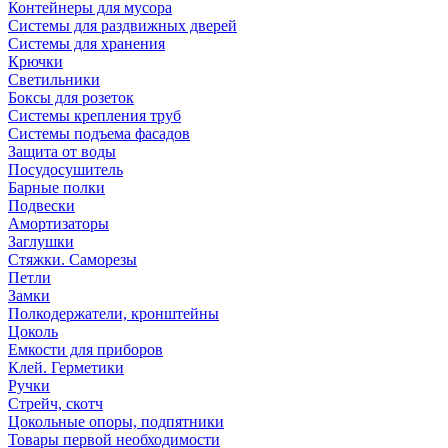
Контейнеры для мусора
Системы для раздвижных дверей
Системы для хранения
Крючки
Светильники
Боксы для розеток
Системы крепления труб
Системы подъема фасадов
Защита от воды
Посудосушитель
Барные полки
Подвески
Амортизаторы
Заглушки
Стяжки. Саморезы
Петли
Замки
Полкодержатели, кронштейны
Цоколь
Емкости для приборов
Клей. Герметики
Ручки
Стрейч, скотч
Цокольные опоры, подпятники
Товары первой необходимости