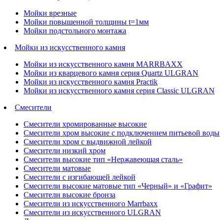
Мойки врезные
Мойки повышенной толщины t=1мм
Мойки подстольного монтажа
Мойки из искусственного камня
Мойки из искусственного камня MARRBAXX
Мойки из кварцевого камня серия Quartz ULGRAN
Мойки из искусственного камня Practik
Мойки из искусственного камня серия Classic ULGRAN
Смесители
Смесители хромированные высокие
Смесители хром высокие с подключением питьевой воды
Смесители хром с выдвижной лейкой
Смесители низкий хром
Смесители высокие тип «Нержавеющая сталь»
Смесители матовые
Смесители с изгибающей лейкой
Смесители высокие матовые тип «Черный» и «Графит»
Смесители высокие бронза
Смесители из искусственного Marrbaxx
Смесители из искусственного ULGRAN