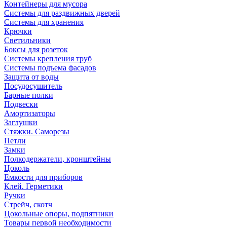
Контейнеры для мусора
Системы для раздвижных дверей
Системы для хранения
Крючки
Светильники
Боксы для розеток
Системы крепления труб
Системы подъема фасадов
Защита от воды
Посудосушитель
Барные полки
Подвески
Амортизаторы
Заглушки
Стяжки. Саморезы
Петли
Замки
Полкодержатели, кронштейны
Цоколь
Емкости для приборов
Клей. Герметики
Ручки
Стрейч, скотч
Цокольные опоры, подпятники
Товары первой необходимости