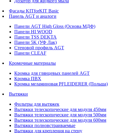
Дозатор для жидкого мыла
Фасады KITforKIT Basic
Панель AGT и аналоги
Панели AGT High Gloss (Основа МДФ)
Панели HI WOOD
Панели TSS DEKTA
Панели 5K (УФ Лак)
Стеновой профиль AGT
Панели CLEAF
Кромочные материалы
Кромка для глянцевых панелей AGT
Кромка ПВХ
Кромка меламиновая PFLEIDERER (Польша)
Вытяжки
Фильтры для вытяжек
Вытяжки телескопические для модуля 450мм
Вытяжки телескопические для модуля 500мм
Вытяжки телескопические для модуля 600мм
Вытяжки полновстраиваемые
Вытяжки для крепления на стену