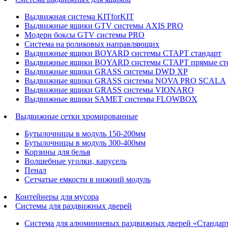
Выдвижная система KITforKIT
Выдвижные ящики GTV системы AXIS PRO
Модерн боксы GTV системы PRO
Система на роликовых направляющих
Выдвижные ящики BOYARD системы СТАРТ стандарт
Выдвижные ящики BOYARD системы СТАРТ прямые ст
Выдвижные ящики GRASS системы DWD XP
Выдвижные ящики GRASS системы NOVA PRO SCALA
Выдвижные ящики GRASS системы VIONARO
Выдвижные ящики SAMET системы FLOWBOX
Выдвижные сетки хромированные
Бутылочницы в модуль 150-200мм
Бутылочницы в модуль 300-400мм
Корзины для белья
Волшебные уголки, карусель
Пенал
Cетчатые емкости в нижний модуль
Контейнеры для мусора
Системы для раздвижных дверей
Система для алюминиевых раздвижных дверей «Стандар